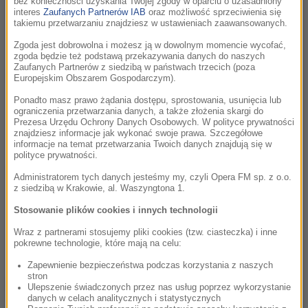
bez konieczności uzyskania Twojej zgody w oparciu o uzasadniony
O filmie, o książce „Entliczek, mętliczek” i o tym, dlaczego
interes
Zaufanych Partnerów IAB
oraz możliwość sprzeciwienia się
uśmiechał się szczur – w NieDoMówieniach Artura Andrusa
takiemu przetwarzaniu znajdziesz w ustawieniach zaawansowanych.
opowiedziała Ewa Szykulska.
Zgoda jest dobrowolna i możesz ją w dowolnym momencie wycofać,
zgoda będzie też podstawą przekazywania danych do naszych
Zaufanych Partnerów z siedzibą w państwach trzecich (poza
Rozmowa Artura Andrusa z Kingą Preis
46:53
Europejskim Obszarem Gospodarczym).
Jest aktorką i ambasadorką. Ambasadoruje Fundacji
Ponadto masz prawo żądania dostępu, sprostowania, usunięcia lub
Wrocławskie Hospicjum Dla Dzieci. Działalność fundacji była
ograniczenia przetwarzania danych, a także złożenia skargi do
jednym z tematów, ale była to również rozmowa o wsi, o
Prezesa Urzędu Ochrony Danych Osobowych. W polityce prywatności
jajkach, o mleku, o...
znajdziesz informacje jak wykonać swoje prawa. Szczegółowe
informacje na temat przetwarzania Twoich danych znajdują się w
polityce prywatności.
Rozmowa Artura Andrusa z Małgorzatą
43:56
Administratorem tych danych jesteśmy my, czyli Opera FM sp. z o.o.
Patryn-Gurłacz i Filipem Gurłaczem
z siedzibą w Krakowie, al. Waszyngtona 1.
Konkurs Srebrne Jabłka PANI ma już 35 lat. Co roku
Stosowanie plików cookies i innych technologii
czytelnicy magazynu PANI spośród 12 opowiedzianych
historii o miłości wybierają trzy według nich najpiękniejsze i
Wraz z partnerami stosujemy pliki cookies (tzw. ciasteczka) i inne
pokrewne technologie, które mają na celu:
najbardziej...
Zapewnienie bezpieczeństwa podczas korzystania z naszych
stron
Rozmowa Artura Andrusa z Michałem
46:10
Ulepszenie świadczonych przez nas usług poprzez wykorzystanie
Sikorskim
danych w celach analitycznych i statystycznych