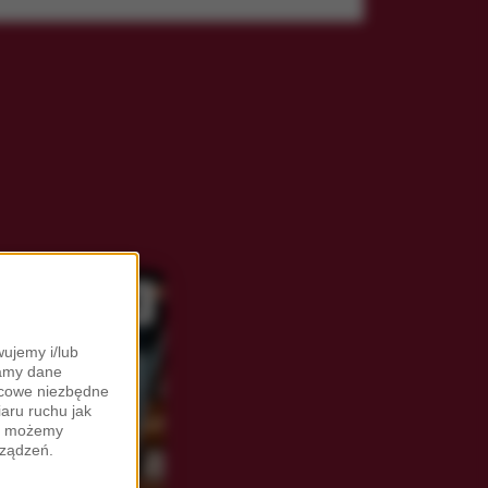
ujemy i/lub
zamy dane
ońcowe niezbędne
iaru ruchu jak
zy możemy
rządzeń.