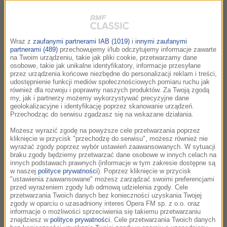
Tysiąc osób dyrygowanych przez Jana Kobuszewskiego
śpiewało jej „Sto lat”. Andrzejowi Wajdzie powiedziała
wprost, żeby nie zmarnował jej egzaminów do szkoły
teatralnej. Raz w życiu...
Wraz z
zaufanymi partnerami IAB (1019)
i
innymi zaufanymi
partnerami (489)
przechowujemy i/lub odczytujemy informacje zawarte
na Twoim urządzeniu, takie jak pliki cookie, przetwarzamy dane
osobowe, takie jak unikalne identyfikatory, informacje przesyłane
Rozmowa Artura Andrusa z Agnieszką
46:27
przez urządzenia końcowe niezbędne do personalizacji reklam i treści,
Pilaszewską
udostępnienie funkcji mediów społecznościowych pomiaru ruchu jak
również dla rozwoju i poprawny naszych produktów. Za Twoją zgodą
O wpływie opróżnienia zmywarki na powstanie scenariusza
my, jak i partnerzy możemy wykorzystywać precyzyjne dane
serialu. O siłowni. O bulionie. Ale i po prostu o teatrze Artur
geolokalizacyjne i identyfikację poprzez skanowanie urządzeń.
Andrus porozmawiał w tym wydaniu NIeDoMówień z
Przechodząc do serwisu zgadzasz się na wskazane działania.
Agnieszką Pilaszewską .
Możesz wyrazić zgodę na powyższe cele przetwarzania poprzez
kliknięcie w przycisk "przechodzę do serwisu", możesz również nie
wyrażać zgody poprzez wybór ustawień zaawansowanych. W sytuacji
Rozmowa Artura Andrusa z Andrzejem
47:33
braku zgody będziemy przetwarzać dane osobowe w innych celach na
Poniedzielskim i Markiem Przybylikiem o
innych podstawach prawnych (informacje w tym zakresie dostępne są
Stanisławie Tymie
w naszej
polityce prywatności
). Poprzez kliknięcie w przycisk
"ustawienia zaawansowane" możesz zarządzać swoimi preferencjami
Tym razem gości było dwóch – Andrzej Poniedzielski i Marek
przed wyrażeniem zgody lub odmową udzielenia zgody. Cele
Przybylik. A opowiadali o trzecim – o Stanisławie Tymie.
przetwarzania Twoich danych bez konieczności uzyskania Twojej
Zapraszamy na NieDoMówienia Artura Andrusa.
zgody w oparciu o uzasadniony interes Opera FM sp. z o.o. oraz
informacje o możliwości sprzeciwienia się takiemu przetwarzaniu
znajdziesz w
polityce prywatności
. Cele przetwarzania Twoich danych