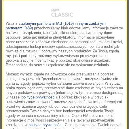
Tysiąc osób dyrygowanych przez Jana Kobuszewskiego
śpiewało jej „Sto lat”. Andrzejowi Wajdzie powiedziała
wprost, żeby nie zmarnował jej egzaminów do szkoły
teatralnej. Raz w życiu...
Wraz z
zaufanymi partnerami IAB (1019)
i
innymi zaufanymi
partnerami (489)
przechowujemy i/lub odczytujemy informacje zawarte
na Twoim urządzeniu, takie jak pliki cookie, przetwarzamy dane
osobowe, takie jak unikalne identyfikatory, informacje przesyłane
Rozmowa Artura Andrusa z Agnieszką
46:27
przez urządzenia końcowe niezbędne do personalizacji reklam i treści,
Pilaszewską
udostępnienie funkcji mediów społecznościowych pomiaru ruchu jak
również dla rozwoju i poprawny naszych produktów. Za Twoją zgodą
O wpływie opróżnienia zmywarki na powstanie scenariusza
my, jak i partnerzy możemy wykorzystywać precyzyjne dane
serialu. O siłowni. O bulionie. Ale i po prostu o teatrze Artur
geolokalizacyjne i identyfikację poprzez skanowanie urządzeń.
Andrus porozmawiał w tym wydaniu NIeDoMówień z
Przechodząc do serwisu zgadzasz się na wskazane działania.
Agnieszką Pilaszewską .
Możesz wyrazić zgodę na powyższe cele przetwarzania poprzez
kliknięcie w przycisk "przechodzę do serwisu", możesz również nie
wyrażać zgody poprzez wybór ustawień zaawansowanych. W sytuacji
Rozmowa Artura Andrusa z Andrzejem
47:33
braku zgody będziemy przetwarzać dane osobowe w innych celach na
Poniedzielskim i Markiem Przybylikiem o
innych podstawach prawnych (informacje w tym zakresie dostępne są
Stanisławie Tymie
w naszej
polityce prywatności
). Poprzez kliknięcie w przycisk
"ustawienia zaawansowane" możesz zarządzać swoimi preferencjami
Tym razem gości było dwóch – Andrzej Poniedzielski i Marek
przed wyrażeniem zgody lub odmową udzielenia zgody. Cele
Przybylik. A opowiadali o trzecim – o Stanisławie Tymie.
przetwarzania Twoich danych bez konieczności uzyskania Twojej
Zapraszamy na NieDoMówienia Artura Andrusa.
zgody w oparciu o uzasadniony interes Opera FM sp. z o.o. oraz
informacje o możliwości sprzeciwienia się takiemu przetwarzaniu
znajdziesz w
polityce prywatności
. Cele przetwarzania Twoich danych