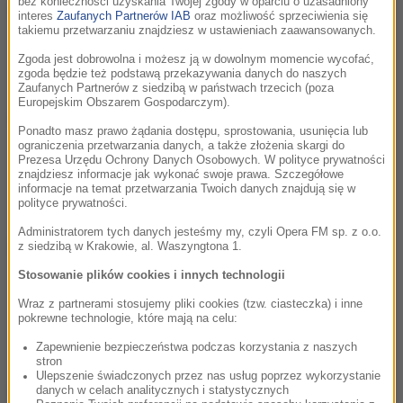
bez konieczności uzyskania Twojej zgody w oparciu o uzasadniony
Rozmowa Artura Andrusa z Ewą Szykulską
38:04
interes
Zaufanych Partnerów IAB
oraz możliwość sprzeciwienia się
takiemu przetwarzaniu znajdziesz w ustawieniach zaawansowanych.
O filmie, o książce „Entliczek, mętliczek” i o tym, dlaczego
uśmiechał się szczur – w NieDoMówieniach Artura Andrusa
Zgoda jest dobrowolna i możesz ją w dowolnym momencie wycofać,
opowiedziała Ewa Szykulska.
zgoda będzie też podstawą przekazywania danych do naszych
Zaufanych Partnerów z siedzibą w państwach trzecich (poza
Europejskim Obszarem Gospodarczym).
Rozmowa Artura Andrusa z Kingą Preis
46:53
Ponadto masz prawo żądania dostępu, sprostowania, usunięcia lub
Jest aktorką i ambasadorką. Ambasadoruje Fundacji
ograniczenia przetwarzania danych, a także złożenia skargi do
Wrocławskie Hospicjum Dla Dzieci. Działalność fundacji była
Prezesa Urzędu Ochrony Danych Osobowych. W polityce prywatności
znajdziesz informacje jak wykonać swoje prawa. Szczegółowe
jednym z tematów, ale była to również rozmowa o wsi, o
informacje na temat przetwarzania Twoich danych znajdują się w
jajkach, o mleku, o...
polityce prywatności.
Administratorem tych danych jesteśmy my, czyli Opera FM sp. z o.o.
Rozmowa Artura Andrusa z Małgorzatą
43:56
z siedzibą w Krakowie, al. Waszyngtona 1.
Patryn-Gurłacz i Filipem Gurłaczem
Stosowanie plików cookies i innych technologii
Konkurs Srebrne Jabłka PANI ma już 35 lat. Co roku
czytelnicy magazynu PANI spośród 12 opowiedzianych
Wraz z partnerami stosujemy pliki cookies (tzw. ciasteczka) i inne
pokrewne technologie, które mają na celu:
historii o miłości wybierają trzy według nich najpiękniejsze i
najbardziej...
Zapewnienie bezpieczeństwa podczas korzystania z naszych
stron
Ulepszenie świadczonych przez nas usług poprzez wykorzystanie
Rozmowa Artura Andrusa z Michałem
46:10
danych w celach analitycznych i statystycznych