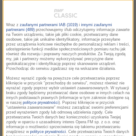
Tysiąc osób dyrygowanych przez Jana Kobuszewskiego
śpiewało jej „Sto lat”. Andrzejowi Wajdzie powiedziała
wprost, żeby nie zmarnował jej egzaminów do szkoły
teatralnej. Raz w życiu...
Wraz z
zaufanymi partnerami IAB (1019)
i
innymi zaufanymi
partnerami (489)
przechowujemy i/lub odczytujemy informacje zawarte
na Twoim urządzeniu, takie jak pliki cookie, przetwarzamy dane
osobowe, takie jak unikalne identyfikatory, informacje przesyłane
Rozmowa Artura Andrusa z Agnieszką
46:27
przez urządzenia końcowe niezbędne do personalizacji reklam i treści,
Pilaszewską
udostępnienie funkcji mediów społecznościowych pomiaru ruchu jak
również dla rozwoju i poprawny naszych produktów. Za Twoją zgodą
O wpływie opróżnienia zmywarki na powstanie scenariusza
my, jak i partnerzy możemy wykorzystywać precyzyjne dane
serialu. O siłowni. O bulionie. Ale i po prostu o teatrze Artur
geolokalizacyjne i identyfikację poprzez skanowanie urządzeń.
Andrus porozmawiał w tym wydaniu NIeDoMówień z
Przechodząc do serwisu zgadzasz się na wskazane działania.
Agnieszką Pilaszewską .
Możesz wyrazić zgodę na powyższe cele przetwarzania poprzez
kliknięcie w przycisk "przechodzę do serwisu", możesz również nie
wyrażać zgody poprzez wybór ustawień zaawansowanych. W sytuacji
Rozmowa Artura Andrusa z Andrzejem
47:33
braku zgody będziemy przetwarzać dane osobowe w innych celach na
Poniedzielskim i Markiem Przybylikiem o
innych podstawach prawnych (informacje w tym zakresie dostępne są
Stanisławie Tymie
w naszej
polityce prywatności
). Poprzez kliknięcie w przycisk
"ustawienia zaawansowane" możesz zarządzać swoimi preferencjami
Tym razem gości było dwóch – Andrzej Poniedzielski i Marek
przed wyrażeniem zgody lub odmową udzielenia zgody. Cele
Przybylik. A opowiadali o trzecim – o Stanisławie Tymie.
przetwarzania Twoich danych bez konieczności uzyskania Twojej
Zapraszamy na NieDoMówienia Artura Andrusa.
zgody w oparciu o uzasadniony interes Opera FM sp. z o.o. oraz
informacje o możliwości sprzeciwienia się takiemu przetwarzaniu
znajdziesz w
polityce prywatności
. Cele przetwarzania Twoich danych