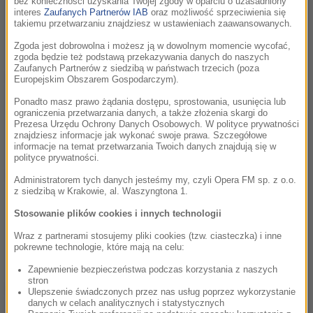
bez konieczności uzyskania Twojej zgody w oparciu o uzasadniony
O filmie, o książce „Entliczek, mętliczek” i o tym, dlaczego
interes
Zaufanych Partnerów IAB
oraz możliwość sprzeciwienia się
uśmiechał się szczur – w NieDoMówieniach Artura Andrusa
takiemu przetwarzaniu znajdziesz w ustawieniach zaawansowanych.
opowiedziała Ewa Szykulska.
Zgoda jest dobrowolna i możesz ją w dowolnym momencie wycofać,
zgoda będzie też podstawą przekazywania danych do naszych
Zaufanych Partnerów z siedzibą w państwach trzecich (poza
Rozmowa Artura Andrusa z Kingą Preis
46:53
Europejskim Obszarem Gospodarczym).
Jest aktorką i ambasadorką. Ambasadoruje Fundacji
Ponadto masz prawo żądania dostępu, sprostowania, usunięcia lub
Wrocławskie Hospicjum Dla Dzieci. Działalność fundacji była
ograniczenia przetwarzania danych, a także złożenia skargi do
jednym z tematów, ale była to również rozmowa o wsi, o
Prezesa Urzędu Ochrony Danych Osobowych. W polityce prywatności
jajkach, o mleku, o...
znajdziesz informacje jak wykonać swoje prawa. Szczegółowe
informacje na temat przetwarzania Twoich danych znajdują się w
polityce prywatności.
Rozmowa Artura Andrusa z Małgorzatą
43:56
Administratorem tych danych jesteśmy my, czyli Opera FM sp. z o.o.
Patryn-Gurłacz i Filipem Gurłaczem
z siedzibą w Krakowie, al. Waszyngtona 1.
Konkurs Srebrne Jabłka PANI ma już 35 lat. Co roku
Stosowanie plików cookies i innych technologii
czytelnicy magazynu PANI spośród 12 opowiedzianych
historii o miłości wybierają trzy według nich najpiękniejsze i
Wraz z partnerami stosujemy pliki cookies (tzw. ciasteczka) i inne
pokrewne technologie, które mają na celu:
najbardziej...
Zapewnienie bezpieczeństwa podczas korzystania z naszych
stron
Rozmowa Artura Andrusa z Michałem
46:10
Ulepszenie świadczonych przez nas usług poprzez wykorzystanie
Sikorskim
danych w celach analitycznych i statystycznych