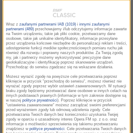
Krótka historia rozwoju AI. Systemy
02:29
ekspertowe 1
Krótka historia AI. Sieci wielowarstwowe
02:03
Wraz z
zaufanymi partnerami IAB (1019)
i
innymi zaufanymi
partnerami (489)
przechowujemy i/lub odczytujemy informacje zawarte
na Twoim urządzeniu, takie jak pliki cookie, przetwarzamy dane
Krótka historia AI. Algorytmy genetyczne
02:27
osobowe, takie jak unikalne identyfikatory, informacje przesyłane
przez urządzenia końcowe niezbędne do personalizacji reklam i treści,
udostępnienie funkcji mediów społecznościowych pomiaru ruchu jak
również dla rozwoju i poprawny naszych produktów. Za Twoją zgodą
Krótka historia AI. Sieci skojarzeniowe.
02:01
my, jak i partnerzy możemy wykorzystywać precyzyjne dane
geolokalizacyjne i identyfikację poprzez skanowanie urządzeń.
Przechodząc do serwisu zgadzasz się na wskazane działania.
Krótka historia rozwoju AI. Sieci Kohonena
02:14
Możesz wyrazić zgodę na powyższe cele przetwarzania poprzez
kliknięcie w przycisk "przechodzę do serwisu", możesz również nie
Rozwój AI. Sztuczna Eliza.
02:42
wyrażać zgody poprzez wybór ustawień zaawansowanych. W sytuacji
braku zgody będziemy przetwarzać dane osobowe w innych celach na
innych podstawach prawnych (informacje w tym zakresie dostępne są
w naszej
polityce prywatności
). Poprzez kliknięcie w przycisk
Hamulec dla rozwoju AI.
02:00
"ustawienia zaawansowane" możesz zarządzać swoimi preferencjami
przed wyrażeniem zgody lub odmową udzielenia zgody. Cele
przetwarzania Twoich danych bez konieczności uzyskania Twojej
Rozwój AI i perceptron. Część 2
02:30
zgody w oparciu o uzasadniony interes Opera FM sp. z o.o. oraz
informacje o możliwości sprzeciwienia się takiemu przetwarzaniu
znajdziesz w
polityce prywatności
. Cele przetwarzania Twoich danych