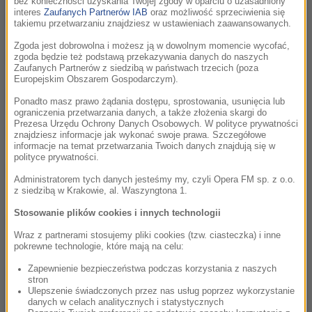
bez konieczności uzyskania Twojej zgody w oparciu o uzasadniony
interes
Zaufanych Partnerów IAB
oraz możliwość sprzeciwienia się
Rozwój AI i perceptron. Część 3
02:30
takiemu przetwarzaniu znajdziesz w ustawieniach zaawansowanych.
Zgoda jest dobrowolna i możesz ją w dowolnym momencie wycofać,
Rozwój AI i perceptron. Część 1
01:38
zgoda będzie też podstawą przekazywania danych do naszych
Zaufanych Partnerów z siedzibą w państwach trzecich (poza
Europejskim Obszarem Gospodarczym).
AI a mózg
01:38
Ponadto masz prawo żądania dostępu, sprostowania, usunięcia lub
ograniczenia przetwarzania danych, a także złożenia skargi do
Prezesa Urzędu Ochrony Danych Osobowych. W polityce prywatności
AI zaczyna się uczyć
01:47
znajdziesz informacje jak wykonać swoje prawa. Szczegółowe
informacje na temat przetwarzania Twoich danych znajdują się w
polityce prywatności.
Krótka historia AI. Szachy 3. Pierwsza
01:46
Administratorem tych danych jesteśmy my, czyli Opera FM sp. z o.o.
przegrana człowieka.
z siedzibą w Krakowie, al. Waszyngtona 1.
Stosowanie plików cookies i innych technologii
Krótka historia AI. Szachy 4. Komputer
01:37
versus Kasparow
Wraz z partnerami stosujemy pliki cookies (tzw. ciasteczka) i inne
pokrewne technologie, które mają na celu:
Zapewnienie bezpieczeństwa podczas korzystania z naszych
Krótka historia AI. Szachy część 2.
01:46
stron
Ulepszenie świadczonych przez nas usług poprzez wykorzystanie
danych w celach analitycznych i statystycznych
Krótka historia AI. Szachy.