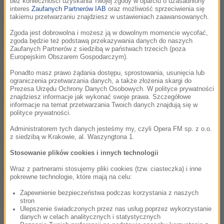
bez konieczności uzyskania Twojej zgody w oparciu o uzasadniony
interes
Zaufanych Partnerów IAB
oraz możliwość sprzeciwienia się
Rozwój AI i perceptron. Część 1
takiemu przetwarzaniu znajdziesz w ustawieniach zaawansowanych.
01:38
Zgoda jest dobrowolna i możesz ją w dowolnym momencie wycofać,
zgoda będzie też podstawą przekazywania danych do naszych
AI a mózg
01:38
Zaufanych Partnerów z siedzibą w państwach trzecich (poza
Europejskim Obszarem Gospodarczym).
AI zaczyna się uczyć
01:47
Ponadto masz prawo żądania dostępu, sprostowania, usunięcia lub
ograniczenia przetwarzania danych, a także złożenia skargi do
Prezesa Urzędu Ochrony Danych Osobowych. W polityce prywatności
znajdziesz informacje jak wykonać swoje prawa. Szczegółowe
Krótka historia AI. Szachy 3. Pierwsza
01:46
informacje na temat przetwarzania Twoich danych znajdują się w
przegrana człowieka.
polityce prywatności.
Administratorem tych danych jesteśmy my, czyli Opera FM sp. z o.o.
Krótka historia AI. Szachy 4. Komputer
01:37
z siedzibą w Krakowie, al. Waszyngtona 1.
versus Kasparow
Stosowanie plików cookies i innych technologii
Wraz z partnerami stosujemy pliki cookies (tzw. ciasteczka) i inne
Krótka historia AI. Szachy część 2.
01:46
pokrewne technologie, które mają na celu:
Zapewnienie bezpieczeństwa podczas korzystania z naszych
Krótka historia AI. Szachy.
03:01
stron
Ulepszenie świadczonych przez nas usług poprzez wykorzystanie
danych w celach analitycznych i statystycznych