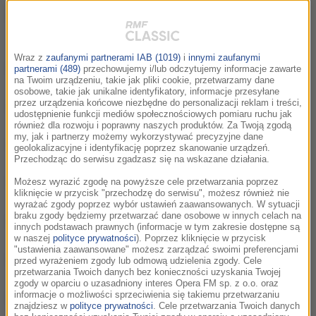
Krótka historia rozwoju AI. Systemy
02:29
ekspertowe 1
Wraz z
zaufanymi partnerami IAB (1019)
i
innymi zaufanymi
Krótka historia AI. Sieci wielowarstwowe
02:03
partnerami (489)
przechowujemy i/lub odczytujemy informacje zawarte
na Twoim urządzeniu, takie jak pliki cookie, przetwarzamy dane
osobowe, takie jak unikalne identyfikatory, informacje przesyłane
przez urządzenia końcowe niezbędne do personalizacji reklam i treści,
Krótka historia AI. Algorytmy genetyczne
02:27
udostępnienie funkcji mediów społecznościowych pomiaru ruchu jak
również dla rozwoju i poprawny naszych produktów. Za Twoją zgodą
my, jak i partnerzy możemy wykorzystywać precyzyjne dane
Krótka historia AI. Sieci skojarzeniowe.
02:01
geolokalizacyjne i identyfikację poprzez skanowanie urządzeń.
Przechodząc do serwisu zgadzasz się na wskazane działania.
Krótka historia rozwoju AI. Sieci Kohonena
02:14
Możesz wyrazić zgodę na powyższe cele przetwarzania poprzez
kliknięcie w przycisk "przechodzę do serwisu", możesz również nie
wyrażać zgody poprzez wybór ustawień zaawansowanych. W sytuacji
braku zgody będziemy przetwarzać dane osobowe w innych celach na
Rozwój AI. Sztuczna Eliza.
02:42
innych podstawach prawnych (informacje w tym zakresie dostępne są
w naszej
polityce prywatności
). Poprzez kliknięcie w przycisk
"ustawienia zaawansowane" możesz zarządzać swoimi preferencjami
Hamulec dla rozwoju AI.
02:00
przed wyrażeniem zgody lub odmową udzielenia zgody. Cele
przetwarzania Twoich danych bez konieczności uzyskania Twojej
zgody w oparciu o uzasadniony interes Opera FM sp. z o.o. oraz
Rozwój AI i perceptron. Część 2
informacje o możliwości sprzeciwienia się takiemu przetwarzaniu
02:30
znajdziesz w
polityce prywatności
. Cele przetwarzania Twoich danych