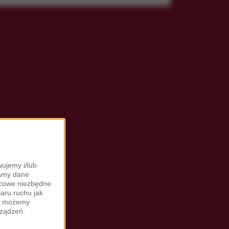
ujemy i/lub
zamy dane
ońcowe niezbędne
iaru ruchu jak
zy możemy
rządzeń.