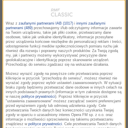
Krótka historia AI. Sieci wielowarstwowe
02:03
Wraz z
zaufanymi partnerami IAB (1017)
i
innymi zaufanymi
partnerami (489)
przechowujemy i/lub odczytujemy informacje zawarte
Krótka historia AI. Algorytmy genetyczne
02:27
na Twoim urządzeniu, takie jak pliki cookie, przetwarzamy dane
osobowe, takie jak unikalne identyfikatory, informacje przesyłane
przez urządzenia końcowe niezbędne do personalizacji reklam i treści,
Krótka historia AI. Sieci skojarzeniowe.
02:01
udostępnienie funkcji mediów społecznościowych pomiaru ruchu jak
również dla rozwoju i poprawny naszych produktów. Za Twoją zgodą
my, jak i partnerzy możemy wykorzystywać precyzyjne dane
Krótka historia rozwoju AI. Sieci Kohonena
geolokalizacyjne i identyfikację poprzez skanowanie urządzeń.
02:14
Przechodząc do serwisu zgadzasz się na wskazane działania.
Możesz wyrazić zgodę na powyższe cele przetwarzania poprzez
Rozwój AI. Sztuczna Eliza.
02:42
kliknięcie w przycisk "przechodzę do serwisu", możesz również nie
wyrażać zgody poprzez wybór ustawień zaawansowanych. W sytuacji
braku zgody będziemy przetwarzać dane osobowe w innych celach na
Hamulec dla rozwoju AI.
02:00
innych podstawach prawnych (informacje w tym zakresie dostępne są
w naszej
polityce prywatności
). Poprzez kliknięcie w przycisk
"ustawienia zaawansowane" możesz zarządzać swoimi preferencjami
przed wyrażeniem zgody lub odmową udzielenia zgody. Cele
Rozwój AI i perceptron. Część 2
02:30
przetwarzania Twoich danych bez konieczności uzyskania Twojej
zgody w oparciu o uzasadniony interes Opera FM sp. z o.o. oraz
informacje o możliwości sprzeciwienia się takiemu przetwarzaniu
Rozwój AI i perceptron. Część 3
02:30
znajdziesz w
polityce prywatności
. Cele przetwarzania Twoich danych