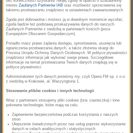
bez konieczności uzyskania Twojej zgody w oparciu o uzasadniony
interes
Zaufanych Partnerów IAB
oraz możliwość sprzeciwienia się
Rozwój AI i perceptron. Część 1
takiemu przetwarzaniu znajdziesz w ustawieniach zaawansowanych.
01:38
Zgoda jest dobrowolna i możesz ją w dowolnym momencie wycofać,
zgoda będzie też podstawą przekazywania danych do naszych
AI a mózg
01:38
Zaufanych Partnerów z siedzibą w państwach trzecich (poza
Europejskim Obszarem Gospodarczym).
AI zaczyna się uczyć
01:47
Ponadto masz prawo żądania dostępu, sprostowania, usunięcia lub
ograniczenia przetwarzania danych, a także złożenia skargi do
Prezesa Urzędu Ochrony Danych Osobowych. W polityce prywatności
znajdziesz informacje jak wykonać swoje prawa. Szczegółowe
Krótka historia AI. Szachy 3. Pierwsza
01:46
informacje na temat przetwarzania Twoich danych znajdują się w
przegrana człowieka.
polityce prywatności.
Administratorem tych danych jesteśmy my, czyli Opera FM sp. z o.o.
Krótka historia AI. Szachy 4. Komputer
01:37
z siedzibą w Krakowie, al. Waszyngtona 1.
versus Kasparow
Stosowanie plików cookies i innych technologii
Wraz z partnerami stosujemy pliki cookies (tzw. ciasteczka) i inne
Krótka historia AI. Szachy część 2.
01:46
pokrewne technologie, które mają na celu:
Zapewnienie bezpieczeństwa podczas korzystania z naszych
Krótka historia AI. Szachy.
03:01
stron
Ulepszenie świadczonych przez nas usług poprzez wykorzystanie
danych w celach analitycznych i statystycznych