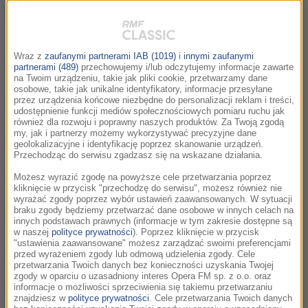
Krótka historia rozwoju AI. Systemy
02:29
ekspertowe 1
Wraz z
zaufanymi partnerami IAB (1019)
i
innymi zaufanymi
Krótka historia AI. Sieci wielowarstwowe
02:03
partnerami (489)
przechowujemy i/lub odczytujemy informacje zawarte
na Twoim urządzeniu, takie jak pliki cookie, przetwarzamy dane
osobowe, takie jak unikalne identyfikatory, informacje przesyłane
przez urządzenia końcowe niezbędne do personalizacji reklam i treści,
Krótka historia AI. Algorytmy genetyczne
02:27
udostępnienie funkcji mediów społecznościowych pomiaru ruchu jak
również dla rozwoju i poprawny naszych produktów. Za Twoją zgodą
my, jak i partnerzy możemy wykorzystywać precyzyjne dane
Krótka historia AI. Sieci skojarzeniowe.
02:01
geolokalizacyjne i identyfikację poprzez skanowanie urządzeń.
Przechodząc do serwisu zgadzasz się na wskazane działania.
Krótka historia rozwoju AI. Sieci Kohonena
02:14
Możesz wyrazić zgodę na powyższe cele przetwarzania poprzez
kliknięcie w przycisk "przechodzę do serwisu", możesz również nie
wyrażać zgody poprzez wybór ustawień zaawansowanych. W sytuacji
braku zgody będziemy przetwarzać dane osobowe w innych celach na
Rozwój AI. Sztuczna Eliza.
02:42
innych podstawach prawnych (informacje w tym zakresie dostępne są
w naszej
polityce prywatności
). Poprzez kliknięcie w przycisk
"ustawienia zaawansowane" możesz zarządzać swoimi preferencjami
Hamulec dla rozwoju AI.
02:00
przed wyrażeniem zgody lub odmową udzielenia zgody. Cele
przetwarzania Twoich danych bez konieczności uzyskania Twojej
zgody w oparciu o uzasadniony interes Opera FM sp. z o.o. oraz
Rozwój AI i perceptron. Część 2
informacje o możliwości sprzeciwienia się takiemu przetwarzaniu
02:30
znajdziesz w
polityce prywatności
. Cele przetwarzania Twoich danych