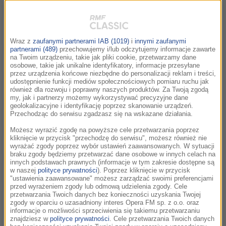
Krótka historia rozwoju AI. Systemy
02:29
ekspertowe 1
Wraz z
zaufanymi partnerami IAB (1019)
i
innymi zaufanymi
Krótka historia AI. Sieci wielowarstwowe
02:03
partnerami (489)
przechowujemy i/lub odczytujemy informacje zawarte
na Twoim urządzeniu, takie jak pliki cookie, przetwarzamy dane
osobowe, takie jak unikalne identyfikatory, informacje przesyłane
przez urządzenia końcowe niezbędne do personalizacji reklam i treści,
Krótka historia AI. Algorytmy genetyczne
02:27
udostępnienie funkcji mediów społecznościowych pomiaru ruchu jak
również dla rozwoju i poprawny naszych produktów. Za Twoją zgodą
my, jak i partnerzy możemy wykorzystywać precyzyjne dane
Krótka historia AI. Sieci skojarzeniowe.
02:01
geolokalizacyjne i identyfikację poprzez skanowanie urządzeń.
Przechodząc do serwisu zgadzasz się na wskazane działania.
Krótka historia rozwoju AI. Sieci Kohonena
02:14
Możesz wyrazić zgodę na powyższe cele przetwarzania poprzez
kliknięcie w przycisk "przechodzę do serwisu", możesz również nie
wyrażać zgody poprzez wybór ustawień zaawansowanych. W sytuacji
braku zgody będziemy przetwarzać dane osobowe w innych celach na
Rozwój AI. Sztuczna Eliza.
02:42
innych podstawach prawnych (informacje w tym zakresie dostępne są
w naszej
polityce prywatności
). Poprzez kliknięcie w przycisk
"ustawienia zaawansowane" możesz zarządzać swoimi preferencjami
Hamulec dla rozwoju AI.
02:00
przed wyrażeniem zgody lub odmową udzielenia zgody. Cele
przetwarzania Twoich danych bez konieczności uzyskania Twojej
zgody w oparciu o uzasadniony interes Opera FM sp. z o.o. oraz
Rozwój AI i perceptron. Część 2
informacje o możliwości sprzeciwienia się takiemu przetwarzaniu
02:30
znajdziesz w
polityce prywatności
. Cele przetwarzania Twoich danych