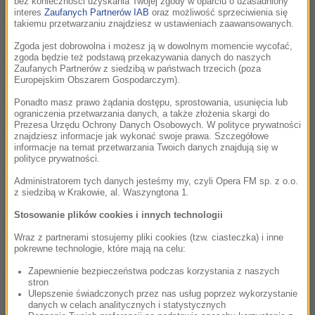
bez konieczności uzyskania Twojej zgody w oparciu o uzasadniony
interes
Zaufanych Partnerów IAB
oraz możliwość sprzeciwienia się
Rozwój AI i perceptron. Część 3
02:30
takiemu przetwarzaniu znajdziesz w ustawieniach zaawansowanych.
Zgoda jest dobrowolna i możesz ją w dowolnym momencie wycofać,
Rozwój AI i perceptron. Część 1
01:38
zgoda będzie też podstawą przekazywania danych do naszych
Zaufanych Partnerów z siedzibą w państwach trzecich (poza
Europejskim Obszarem Gospodarczym).
AI a mózg
01:38
Ponadto masz prawo żądania dostępu, sprostowania, usunięcia lub
ograniczenia przetwarzania danych, a także złożenia skargi do
Prezesa Urzędu Ochrony Danych Osobowych. W polityce prywatności
AI zaczyna się uczyć
01:47
znajdziesz informacje jak wykonać swoje prawa. Szczegółowe
informacje na temat przetwarzania Twoich danych znajdują się w
polityce prywatności.
Krótka historia AI. Szachy 3. Pierwsza
01:46
Administratorem tych danych jesteśmy my, czyli Opera FM sp. z o.o.
przegrana człowieka.
z siedzibą w Krakowie, al. Waszyngtona 1.
Stosowanie plików cookies i innych technologii
Krótka historia AI. Szachy 4. Komputer
01:37
versus Kasparow
Wraz z partnerami stosujemy pliki cookies (tzw. ciasteczka) i inne
pokrewne technologie, które mają na celu:
Zapewnienie bezpieczeństwa podczas korzystania z naszych
Krótka historia AI. Szachy część 2.
01:46
stron
Ulepszenie świadczonych przez nas usług poprzez wykorzystanie
danych w celach analitycznych i statystycznych
Krótka historia AI. Szachy.