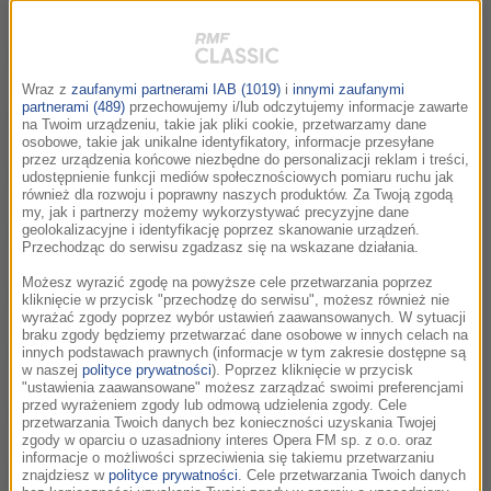
Krótka historia AI. Sieci wielowarstwowe
02:03
Wraz z
zaufanymi partnerami IAB (1019)
i
innymi zaufanymi
partnerami (489)
przechowujemy i/lub odczytujemy informacje zawarte
Krótka historia AI. Algorytmy genetyczne
02:27
na Twoim urządzeniu, takie jak pliki cookie, przetwarzamy dane
osobowe, takie jak unikalne identyfikatory, informacje przesyłane
przez urządzenia końcowe niezbędne do personalizacji reklam i treści,
Krótka historia AI. Sieci skojarzeniowe.
02:01
udostępnienie funkcji mediów społecznościowych pomiaru ruchu jak
również dla rozwoju i poprawny naszych produktów. Za Twoją zgodą
my, jak i partnerzy możemy wykorzystywać precyzyjne dane
Krótka historia rozwoju AI. Sieci Kohonena
geolokalizacyjne i identyfikację poprzez skanowanie urządzeń.
02:14
Przechodząc do serwisu zgadzasz się na wskazane działania.
Możesz wyrazić zgodę na powyższe cele przetwarzania poprzez
Rozwój AI. Sztuczna Eliza.
02:42
kliknięcie w przycisk "przechodzę do serwisu", możesz również nie
wyrażać zgody poprzez wybór ustawień zaawansowanych. W sytuacji
braku zgody będziemy przetwarzać dane osobowe w innych celach na
Hamulec dla rozwoju AI.
02:00
innych podstawach prawnych (informacje w tym zakresie dostępne są
w naszej
polityce prywatności
). Poprzez kliknięcie w przycisk
"ustawienia zaawansowane" możesz zarządzać swoimi preferencjami
przed wyrażeniem zgody lub odmową udzielenia zgody. Cele
Rozwój AI i perceptron. Część 2
02:30
przetwarzania Twoich danych bez konieczności uzyskania Twojej
zgody w oparciu o uzasadniony interes Opera FM sp. z o.o. oraz
informacje o możliwości sprzeciwienia się takiemu przetwarzaniu
Rozwój AI i perceptron. Część 3
02:30
znajdziesz w
polityce prywatności
. Cele przetwarzania Twoich danych