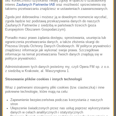
bez konieczności uzyskania Twojej zgody w oparciu o uzasadniony
interes
Zaufanych Partnerów IAB
oraz możliwość sprzeciwienia się
Rozwój AI i perceptron. Część 1
01:38
takiemu przetwarzaniu znajdziesz w ustawieniach zaawansowanych.
Zgoda jest dobrowolna i możesz ją w dowolnym momencie wycofać,
zgoda będzie też podstawą przekazywania danych do naszych
AI a mózg
01:38
Zaufanych Partnerów z siedzibą w państwach trzecich (poza
Europejskim Obszarem Gospodarczym).
AI zaczyna się uczyć
01:47
Ponadto masz prawo żądania dostępu, sprostowania, usunięcia lub
ograniczenia przetwarzania danych, a także złożenia skargi do
Prezesa Urzędu Ochrony Danych Osobowych. W polityce prywatności
Krótka historia AI. Szachy 3. Pierwsza
znajdziesz informacje jak wykonać swoje prawa. Szczegółowe
01:46
informacje na temat przetwarzania Twoich danych znajdują się w
przegrana człowieka.
polityce prywatności.
Administratorem tych danych jesteśmy my, czyli Opera FM sp. z o.o.
Krótka historia AI. Szachy 4. Komputer
01:37
z siedzibą w Krakowie, al. Waszyngtona 1.
versus Kasparow
Stosowanie plików cookies i innych technologii
Wraz z partnerami stosujemy pliki cookies (tzw. ciasteczka) i inne
Krótka historia AI. Szachy część 2.
01:46
pokrewne technologie, które mają na celu:
Zapewnienie bezpieczeństwa podczas korzystania z naszych
Krótka historia AI. Szachy.
03:01
stron
Ulepszenie świadczonych przez nas usług poprzez wykorzystanie
danych w celach analitycznych i statystycznych