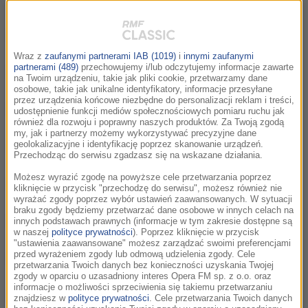
Krótka historia AI. Sieci wielowarstwowe
02:03
Wraz z
zaufanymi partnerami IAB (1019)
i
innymi zaufanymi
partnerami (489)
przechowujemy i/lub odczytujemy informacje zawarte
Krótka historia AI. Algorytmy genetyczne
02:27
na Twoim urządzeniu, takie jak pliki cookie, przetwarzamy dane
osobowe, takie jak unikalne identyfikatory, informacje przesyłane
przez urządzenia końcowe niezbędne do personalizacji reklam i treści,
Krótka historia AI. Sieci skojarzeniowe.
02:01
udostępnienie funkcji mediów społecznościowych pomiaru ruchu jak
również dla rozwoju i poprawny naszych produktów. Za Twoją zgodą
my, jak i partnerzy możemy wykorzystywać precyzyjne dane
Krótka historia rozwoju AI. Sieci Kohonena
geolokalizacyjne i identyfikację poprzez skanowanie urządzeń.
02:14
Przechodząc do serwisu zgadzasz się na wskazane działania.
Możesz wyrazić zgodę na powyższe cele przetwarzania poprzez
Rozwój AI. Sztuczna Eliza.
02:42
kliknięcie w przycisk "przechodzę do serwisu", możesz również nie
wyrażać zgody poprzez wybór ustawień zaawansowanych. W sytuacji
braku zgody będziemy przetwarzać dane osobowe w innych celach na
Hamulec dla rozwoju AI.
02:00
innych podstawach prawnych (informacje w tym zakresie dostępne są
w naszej
polityce prywatności
). Poprzez kliknięcie w przycisk
"ustawienia zaawansowane" możesz zarządzać swoimi preferencjami
przed wyrażeniem zgody lub odmową udzielenia zgody. Cele
Rozwój AI i perceptron. Część 2
02:30
przetwarzania Twoich danych bez konieczności uzyskania Twojej
zgody w oparciu o uzasadniony interes Opera FM sp. z o.o. oraz
informacje o możliwości sprzeciwienia się takiemu przetwarzaniu
Rozwój AI i perceptron. Część 3
02:30
znajdziesz w
polityce prywatności
. Cele przetwarzania Twoich danych