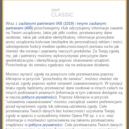
Krótka historia AI. Sieci wielowarstwowe
02:03
Wraz z
zaufanymi partnerami IAB (1019)
i
innymi zaufanymi
partnerami (489)
przechowujemy i/lub odczytujemy informacje zawarte
Krótka historia AI. Algorytmy genetyczne
02:27
na Twoim urządzeniu, takie jak pliki cookie, przetwarzamy dane
osobowe, takie jak unikalne identyfikatory, informacje przesyłane
przez urządzenia końcowe niezbędne do personalizacji reklam i treści,
Krótka historia AI. Sieci skojarzeniowe.
02:01
udostępnienie funkcji mediów społecznościowych pomiaru ruchu jak
również dla rozwoju i poprawny naszych produktów. Za Twoją zgodą
my, jak i partnerzy możemy wykorzystywać precyzyjne dane
Krótka historia rozwoju AI. Sieci Kohonena
geolokalizacyjne i identyfikację poprzez skanowanie urządzeń.
02:14
Przechodząc do serwisu zgadzasz się na wskazane działania.
Możesz wyrazić zgodę na powyższe cele przetwarzania poprzez
Rozwój AI. Sztuczna Eliza.
02:42
kliknięcie w przycisk "przechodzę do serwisu", możesz również nie
wyrażać zgody poprzez wybór ustawień zaawansowanych. W sytuacji
braku zgody będziemy przetwarzać dane osobowe w innych celach na
Hamulec dla rozwoju AI.
02:00
innych podstawach prawnych (informacje w tym zakresie dostępne są
w naszej
polityce prywatności
). Poprzez kliknięcie w przycisk
"ustawienia zaawansowane" możesz zarządzać swoimi preferencjami
przed wyrażeniem zgody lub odmową udzielenia zgody. Cele
Rozwój AI i perceptron. Część 2
02:30
przetwarzania Twoich danych bez konieczności uzyskania Twojej
zgody w oparciu o uzasadniony interes Opera FM sp. z o.o. oraz
informacje o możliwości sprzeciwienia się takiemu przetwarzaniu
Rozwój AI i perceptron. Część 3
02:30
znajdziesz w
polityce prywatności
. Cele przetwarzania Twoich danych