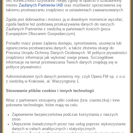
bez konieczności uzyskania Twojej zgody w oparciu o uzasadniony
interes
Zaufanych Partnerów IAB
oraz możliwość sprzeciwienia się
Rozwój AI i perceptron. Część 1
takiemu przetwarzaniu znajdziesz w ustawieniach zaawansowanych.
01:38
Zgoda jest dobrowolna i możesz ją w dowolnym momencie wycofać,
zgoda będzie też podstawą przekazywania danych do naszych
AI a mózg
01:38
Zaufanych Partnerów z siedzibą w państwach trzecich (poza
Europejskim Obszarem Gospodarczym).
AI zaczyna się uczyć
01:47
Ponadto masz prawo żądania dostępu, sprostowania, usunięcia lub
ograniczenia przetwarzania danych, a także złożenia skargi do
Prezesa Urzędu Ochrony Danych Osobowych. W polityce prywatności
znajdziesz informacje jak wykonać swoje prawa. Szczegółowe
Krótka historia AI. Szachy 3. Pierwsza
01:46
informacje na temat przetwarzania Twoich danych znajdują się w
przegrana człowieka.
polityce prywatności.
Administratorem tych danych jesteśmy my, czyli Opera FM sp. z o.o.
Krótka historia AI. Szachy 4. Komputer
01:37
z siedzibą w Krakowie, al. Waszyngtona 1.
versus Kasparow
Stosowanie plików cookies i innych technologii
Wraz z partnerami stosujemy pliki cookies (tzw. ciasteczka) i inne
Krótka historia AI. Szachy część 2.
01:46
pokrewne technologie, które mają na celu:
Zapewnienie bezpieczeństwa podczas korzystania z naszych
Krótka historia AI. Szachy.
03:01
stron
Ulepszenie świadczonych przez nas usług poprzez wykorzystanie
danych w celach analitycznych i statystycznych