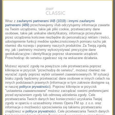
Krótka historia AI. Sieci wielowarstwowe
02:03
Wraz z
zaufanymi partnerami IAB (1019)
i
innymi zaufanymi
partnerami (489)
przechowujemy i/lub odczytujemy informacje zawarte
Krótka historia AI. Algorytmy genetyczne
02:27
na Twoim urządzeniu, takie jak pliki cookie, przetwarzamy dane
osobowe, takie jak unikalne identyfikatory, informacje przesyłane
przez urządzenia końcowe niezbędne do personalizacji reklam i treści,
Krótka historia AI. Sieci skojarzeniowe.
02:01
udostępnienie funkcji mediów społecznościowych pomiaru ruchu jak
również dla rozwoju i poprawny naszych produktów. Za Twoją zgodą
my, jak i partnerzy możemy wykorzystywać precyzyjne dane
Krótka historia rozwoju AI. Sieci Kohonena
geolokalizacyjne i identyfikację poprzez skanowanie urządzeń.
02:14
Przechodząc do serwisu zgadzasz się na wskazane działania.
Możesz wyrazić zgodę na powyższe cele przetwarzania poprzez
Rozwój AI. Sztuczna Eliza.
02:42
kliknięcie w przycisk "przechodzę do serwisu", możesz również nie
wyrażać zgody poprzez wybór ustawień zaawansowanych. W sytuacji
braku zgody będziemy przetwarzać dane osobowe w innych celach na
Hamulec dla rozwoju AI.
02:00
innych podstawach prawnych (informacje w tym zakresie dostępne są
w naszej
polityce prywatności
). Poprzez kliknięcie w przycisk
"ustawienia zaawansowane" możesz zarządzać swoimi preferencjami
przed wyrażeniem zgody lub odmową udzielenia zgody. Cele
Rozwój AI i perceptron. Część 2
02:30
przetwarzania Twoich danych bez konieczności uzyskania Twojej
zgody w oparciu o uzasadniony interes Opera FM sp. z o.o. oraz
informacje o możliwości sprzeciwienia się takiemu przetwarzaniu
Rozwój AI i perceptron. Część 3
02:30
znajdziesz w
polityce prywatności
. Cele przetwarzania Twoich danych