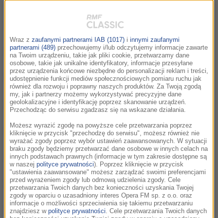
Krótka historia AI. Sieci wielowarstwowe
02:03
Wraz z
zaufanymi partnerami IAB (1017)
i
innymi zaufanymi
partnerami (489)
przechowujemy i/lub odczytujemy informacje zawarte
Krótka historia AI. Algorytmy genetyczne
02:27
na Twoim urządzeniu, takie jak pliki cookie, przetwarzamy dane
osobowe, takie jak unikalne identyfikatory, informacje przesyłane
przez urządzenia końcowe niezbędne do personalizacji reklam i treści,
Krótka historia AI. Sieci skojarzeniowe.
02:01
udostępnienie funkcji mediów społecznościowych pomiaru ruchu jak
również dla rozwoju i poprawny naszych produktów. Za Twoją zgodą
my, jak i partnerzy możemy wykorzystywać precyzyjne dane
Krótka historia rozwoju AI. Sieci Kohonena
geolokalizacyjne i identyfikację poprzez skanowanie urządzeń.
02:14
Przechodząc do serwisu zgadzasz się na wskazane działania.
Możesz wyrazić zgodę na powyższe cele przetwarzania poprzez
Rozwój AI. Sztuczna Eliza.
02:42
kliknięcie w przycisk "przechodzę do serwisu", możesz również nie
wyrażać zgody poprzez wybór ustawień zaawansowanych. W sytuacji
braku zgody będziemy przetwarzać dane osobowe w innych celach na
Hamulec dla rozwoju AI.
02:00
innych podstawach prawnych (informacje w tym zakresie dostępne są
w naszej
polityce prywatności
). Poprzez kliknięcie w przycisk
"ustawienia zaawansowane" możesz zarządzać swoimi preferencjami
przed wyrażeniem zgody lub odmową udzielenia zgody. Cele
Rozwój AI i perceptron. Część 2
02:30
przetwarzania Twoich danych bez konieczności uzyskania Twojej
zgody w oparciu o uzasadniony interes Opera FM sp. z o.o. oraz
informacje o możliwości sprzeciwienia się takiemu przetwarzaniu
Rozwój AI i perceptron. Część 3
02:30
znajdziesz w
polityce prywatności
. Cele przetwarzania Twoich danych