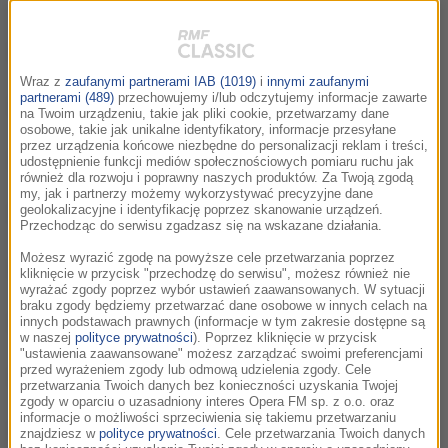
Krótka historia AI. Sieci wielowarstwowe
02:03
Wraz z
zaufanymi partnerami IAB (1019)
i
innymi zaufanymi
partnerami (489)
przechowujemy i/lub odczytujemy informacje zawarte
Krótka historia AI. Algorytmy genetyczne
02:27
na Twoim urządzeniu, takie jak pliki cookie, przetwarzamy dane
osobowe, takie jak unikalne identyfikatory, informacje przesyłane
przez urządzenia końcowe niezbędne do personalizacji reklam i treści,
Krótka historia AI. Sieci skojarzeniowe.
02:01
udostępnienie funkcji mediów społecznościowych pomiaru ruchu jak
również dla rozwoju i poprawny naszych produktów. Za Twoją zgodą
my, jak i partnerzy możemy wykorzystywać precyzyjne dane
Krótka historia rozwoju AI. Sieci Kohonena
geolokalizacyjne i identyfikację poprzez skanowanie urządzeń.
02:14
Przechodząc do serwisu zgadzasz się na wskazane działania.
Możesz wyrazić zgodę na powyższe cele przetwarzania poprzez
Rozwój AI. Sztuczna Eliza.
02:42
kliknięcie w przycisk "przechodzę do serwisu", możesz również nie
wyrażać zgody poprzez wybór ustawień zaawansowanych. W sytuacji
braku zgody będziemy przetwarzać dane osobowe w innych celach na
Hamulec dla rozwoju AI.
02:00
innych podstawach prawnych (informacje w tym zakresie dostępne są
w naszej
polityce prywatności
). Poprzez kliknięcie w przycisk
"ustawienia zaawansowane" możesz zarządzać swoimi preferencjami
przed wyrażeniem zgody lub odmową udzielenia zgody. Cele
Rozwój AI i perceptron. Część 2
02:30
przetwarzania Twoich danych bez konieczności uzyskania Twojej
zgody w oparciu o uzasadniony interes Opera FM sp. z o.o. oraz
informacje o możliwości sprzeciwienia się takiemu przetwarzaniu
Rozwój AI i perceptron. Część 3
02:30
znajdziesz w
polityce prywatności
. Cele przetwarzania Twoich danych