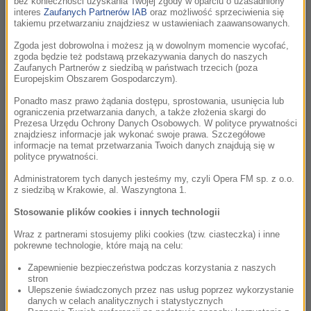
bez konieczności uzyskania Twojej zgody w oparciu o uzasadniony
interes
Zaufanych Partnerów IAB
oraz możliwość sprzeciwienia się
Rozwój AI i perceptron. Część 3
02:30
takiemu przetwarzaniu znajdziesz w ustawieniach zaawansowanych.
Zgoda jest dobrowolna i możesz ją w dowolnym momencie wycofać,
Rozwój AI i perceptron. Część 1
01:38
zgoda będzie też podstawą przekazywania danych do naszych
Zaufanych Partnerów z siedzibą w państwach trzecich (poza
Europejskim Obszarem Gospodarczym).
AI a mózg
01:38
Ponadto masz prawo żądania dostępu, sprostowania, usunięcia lub
ograniczenia przetwarzania danych, a także złożenia skargi do
Prezesa Urzędu Ochrony Danych Osobowych. W polityce prywatności
AI zaczyna się uczyć
01:47
znajdziesz informacje jak wykonać swoje prawa. Szczegółowe
informacje na temat przetwarzania Twoich danych znajdują się w
polityce prywatności.
Krótka historia AI. Szachy 3. Pierwsza
01:46
Administratorem tych danych jesteśmy my, czyli Opera FM sp. z o.o.
przegrana człowieka.
z siedzibą w Krakowie, al. Waszyngtona 1.
Stosowanie plików cookies i innych technologii
Krótka historia AI. Szachy 4. Komputer
01:37
versus Kasparow
Wraz z partnerami stosujemy pliki cookies (tzw. ciasteczka) i inne
pokrewne technologie, które mają na celu:
Zapewnienie bezpieczeństwa podczas korzystania z naszych
Krótka historia AI. Szachy część 2.
01:46
stron
Ulepszenie świadczonych przez nas usług poprzez wykorzystanie
danych w celach analitycznych i statystycznych
Krótka historia AI. Szachy.
03:01