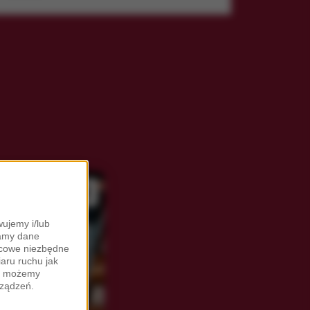
ujemy i/lub
zamy dane
ońcowe niezbędne
iaru ruchu jak
zy możemy
rządzeń.