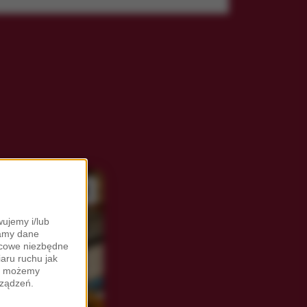
ujemy i/lub
zamy dane
ońcowe niezbędne
iaru ruchu jak
zy możemy
rządzeń.