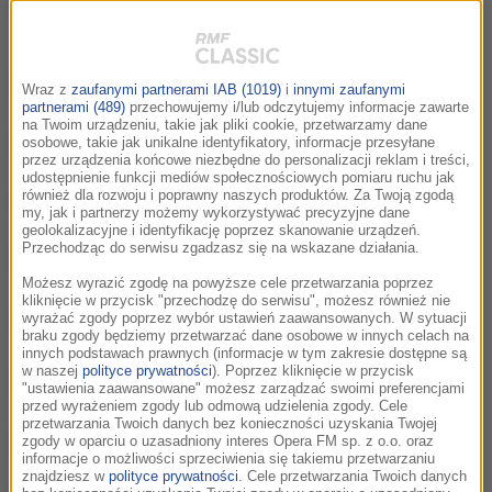
Krótka historia rozwoju AI. Systemy
02:29
ekspertowe 1
Krótka historia AI. Sieci wielowarstwowe
02:03
Wraz z
zaufanymi partnerami IAB (1019)
i
innymi zaufanymi
partnerami (489)
przechowujemy i/lub odczytujemy informacje zawarte
na Twoim urządzeniu, takie jak pliki cookie, przetwarzamy dane
Krótka historia AI. Algorytmy genetyczne
02:27
osobowe, takie jak unikalne identyfikatory, informacje przesyłane
przez urządzenia końcowe niezbędne do personalizacji reklam i treści,
udostępnienie funkcji mediów społecznościowych pomiaru ruchu jak
również dla rozwoju i poprawny naszych produktów. Za Twoją zgodą
Krótka historia AI. Sieci skojarzeniowe.
02:01
my, jak i partnerzy możemy wykorzystywać precyzyjne dane
geolokalizacyjne i identyfikację poprzez skanowanie urządzeń.
Przechodząc do serwisu zgadzasz się na wskazane działania.
Krótka historia rozwoju AI. Sieci Kohonena
02:14
Możesz wyrazić zgodę na powyższe cele przetwarzania poprzez
kliknięcie w przycisk "przechodzę do serwisu", możesz również nie
Rozwój AI. Sztuczna Eliza.
wyrażać zgody poprzez wybór ustawień zaawansowanych. W sytuacji
02:42
braku zgody będziemy przetwarzać dane osobowe w innych celach na
innych podstawach prawnych (informacje w tym zakresie dostępne są
w naszej
polityce prywatności
). Poprzez kliknięcie w przycisk
Hamulec dla rozwoju AI.
02:00
"ustawienia zaawansowane" możesz zarządzać swoimi preferencjami
przed wyrażeniem zgody lub odmową udzielenia zgody. Cele
przetwarzania Twoich danych bez konieczności uzyskania Twojej
Rozwój AI i perceptron. Część 2
02:30
zgody w oparciu o uzasadniony interes Opera FM sp. z o.o. oraz
informacje o możliwości sprzeciwienia się takiemu przetwarzaniu
znajdziesz w
polityce prywatności
. Cele przetwarzania Twoich danych