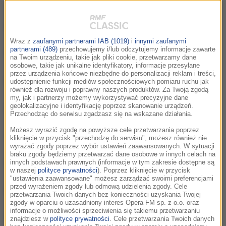
Krótka historia AI. Sieci wielowarstwowe
02:03
Wraz z
zaufanymi partnerami IAB (1019)
i
innymi zaufanymi
partnerami (489)
przechowujemy i/lub odczytujemy informacje zawarte
Krótka historia AI. Algorytmy genetyczne
02:27
na Twoim urządzeniu, takie jak pliki cookie, przetwarzamy dane
osobowe, takie jak unikalne identyfikatory, informacje przesyłane
przez urządzenia końcowe niezbędne do personalizacji reklam i treści,
Krótka historia AI. Sieci skojarzeniowe.
02:01
udostępnienie funkcji mediów społecznościowych pomiaru ruchu jak
również dla rozwoju i poprawny naszych produktów. Za Twoją zgodą
my, jak i partnerzy możemy wykorzystywać precyzyjne dane
Krótka historia rozwoju AI. Sieci Kohonena
geolokalizacyjne i identyfikację poprzez skanowanie urządzeń.
02:14
Przechodząc do serwisu zgadzasz się na wskazane działania.
Możesz wyrazić zgodę na powyższe cele przetwarzania poprzez
Rozwój AI. Sztuczna Eliza.
02:42
kliknięcie w przycisk "przechodzę do serwisu", możesz również nie
wyrażać zgody poprzez wybór ustawień zaawansowanych. W sytuacji
braku zgody będziemy przetwarzać dane osobowe w innych celach na
Hamulec dla rozwoju AI.
02:00
innych podstawach prawnych (informacje w tym zakresie dostępne są
w naszej
polityce prywatności
). Poprzez kliknięcie w przycisk
"ustawienia zaawansowane" możesz zarządzać swoimi preferencjami
przed wyrażeniem zgody lub odmową udzielenia zgody. Cele
Rozwój AI i perceptron. Część 2
02:30
przetwarzania Twoich danych bez konieczności uzyskania Twojej
zgody w oparciu o uzasadniony interes Opera FM sp. z o.o. oraz
informacje o możliwości sprzeciwienia się takiemu przetwarzaniu
Rozwój AI i perceptron. Część 3
02:30
znajdziesz w
polityce prywatności
. Cele przetwarzania Twoich danych