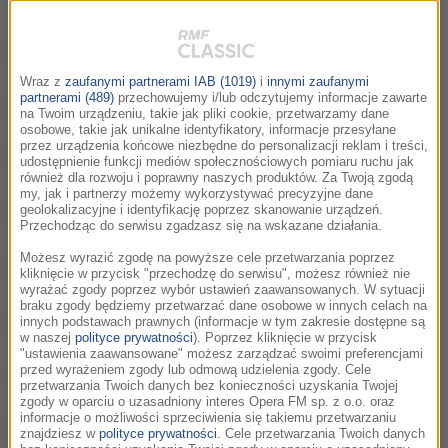
Krótka historia AI. Sieci wielowarstwowe
02:03
Wraz z
zaufanymi partnerami IAB (1019)
i
innymi zaufanymi
partnerami (489)
przechowujemy i/lub odczytujemy informacje zawarte
Krótka historia AI. Algorytmy genetyczne
02:27
na Twoim urządzeniu, takie jak pliki cookie, przetwarzamy dane
osobowe, takie jak unikalne identyfikatory, informacje przesyłane
przez urządzenia końcowe niezbędne do personalizacji reklam i treści,
Krótka historia AI. Sieci skojarzeniowe.
02:01
udostępnienie funkcji mediów społecznościowych pomiaru ruchu jak
również dla rozwoju i poprawny naszych produktów. Za Twoją zgodą
my, jak i partnerzy możemy wykorzystywać precyzyjne dane
Krótka historia rozwoju AI. Sieci Kohonena
geolokalizacyjne i identyfikację poprzez skanowanie urządzeń.
02:14
Przechodząc do serwisu zgadzasz się na wskazane działania.
Możesz wyrazić zgodę na powyższe cele przetwarzania poprzez
Rozwój AI. Sztuczna Eliza.
02:42
kliknięcie w przycisk "przechodzę do serwisu", możesz również nie
wyrażać zgody poprzez wybór ustawień zaawansowanych. W sytuacji
braku zgody będziemy przetwarzać dane osobowe w innych celach na
Hamulec dla rozwoju AI.
02:00
innych podstawach prawnych (informacje w tym zakresie dostępne są
w naszej
polityce prywatności
). Poprzez kliknięcie w przycisk
"ustawienia zaawansowane" możesz zarządzać swoimi preferencjami
przed wyrażeniem zgody lub odmową udzielenia zgody. Cele
Rozwój AI i perceptron. Część 2
02:30
przetwarzania Twoich danych bez konieczności uzyskania Twojej
zgody w oparciu o uzasadniony interes Opera FM sp. z o.o. oraz
informacje o możliwości sprzeciwienia się takiemu przetwarzaniu
Rozwój AI i perceptron. Część 3
02:30
znajdziesz w
polityce prywatności
. Cele przetwarzania Twoich danych