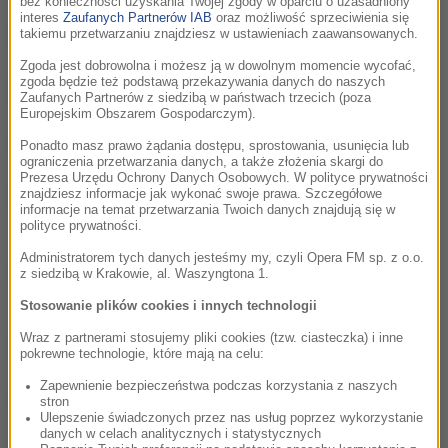
bez konieczności uzyskania Twojej zgody w oparciu o uzasadniony
interes
Zaufanych Partnerów IAB
oraz możliwość sprzeciwienia się
Rozwój AI i perceptron. Część 1
01:38
takiemu przetwarzaniu znajdziesz w ustawieniach zaawansowanych.
Zgoda jest dobrowolna i możesz ją w dowolnym momencie wycofać,
zgoda będzie też podstawą przekazywania danych do naszych
AI a mózg
01:38
Zaufanych Partnerów z siedzibą w państwach trzecich (poza
Europejskim Obszarem Gospodarczym).
AI zaczyna się uczyć
01:47
Ponadto masz prawo żądania dostępu, sprostowania, usunięcia lub
ograniczenia przetwarzania danych, a także złożenia skargi do
Prezesa Urzędu Ochrony Danych Osobowych. W polityce prywatności
Krótka historia AI. Szachy 3. Pierwsza
znajdziesz informacje jak wykonać swoje prawa. Szczegółowe
01:46
informacje na temat przetwarzania Twoich danych znajdują się w
przegrana człowieka.
polityce prywatności.
Administratorem tych danych jesteśmy my, czyli Opera FM sp. z o.o.
Krótka historia AI. Szachy 4. Komputer
01:37
z siedzibą w Krakowie, al. Waszyngtona 1.
versus Kasparow
Stosowanie plików cookies i innych technologii
Wraz z partnerami stosujemy pliki cookies (tzw. ciasteczka) i inne
Krótka historia AI. Szachy część 2.
01:46
pokrewne technologie, które mają na celu:
Zapewnienie bezpieczeństwa podczas korzystania z naszych
Krótka historia AI. Szachy.
03:01
stron
Ulepszenie świadczonych przez nas usług poprzez wykorzystanie
danych w celach analitycznych i statystycznych