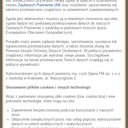
Rozwój AI i perceptron. Część 3
bez konieczności uzyskania Twojej zgody w oparciu o uzasadniony
02:30
interes
Zaufanych Partnerów IAB
oraz możliwość sprzeciwienia się
takiemu przetwarzaniu znajdziesz w ustawieniach zaawansowanych.
Rozwój AI i perceptron. Część 1
01:38
Zgoda jest dobrowolna i możesz ją w dowolnym momencie wycofać,
zgoda będzie też podstawą przekazywania danych do naszych
Zaufanych Partnerów z siedzibą w państwach trzecich (poza
AI a mózg
01:38
Europejskim Obszarem Gospodarczym).
Ponadto masz prawo żądania dostępu, sprostowania, usunięcia lub
ograniczenia przetwarzania danych, a także złożenia skargi do
AI zaczyna się uczyć
01:47
Prezesa Urzędu Ochrony Danych Osobowych. W polityce prywatności
znajdziesz informacje jak wykonać swoje prawa. Szczegółowe
informacje na temat przetwarzania Twoich danych znajdują się w
Krótka historia AI. Szachy 3. Pierwsza
01:46
polityce prywatności.
przegrana człowieka.
Administratorem tych danych jesteśmy my, czyli Opera FM sp. z o.o.
z siedzibą w Krakowie, al. Waszyngtona 1.
Krótka historia AI. Szachy 4. Komputer
01:37
Stosowanie plików cookies i innych technologii
versus Kasparow
Wraz z partnerami stosujemy pliki cookies (tzw. ciasteczka) i inne
pokrewne technologie, które mają na celu:
Krótka historia AI. Szachy część 2.
01:46
Zapewnienie bezpieczeństwa podczas korzystania z naszych
stron
Ulepszenie świadczonych przez nas usług poprzez wykorzystanie
Krótka historia AI. Szachy.
03:01
danych w celach analitycznych i statystycznych