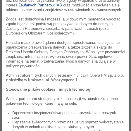
bez konieczności uzyskania Twojej zgody w oparciu o uzasadniony
interes
Zaufanych Partnerów IAB
oraz możliwość sprzeciwienia się
Rozwój AI i perceptron. Część 3
02:30
takiemu przetwarzaniu znajdziesz w ustawieniach zaawansowanych.
Zgoda jest dobrowolna i możesz ją w dowolnym momencie wycofać,
Rozwój AI i perceptron. Część 1
01:38
zgoda będzie też podstawą przekazywania danych do naszych
Zaufanych Partnerów z siedzibą w państwach trzecich (poza
Europejskim Obszarem Gospodarczym).
AI a mózg
01:38
Ponadto masz prawo żądania dostępu, sprostowania, usunięcia lub
ograniczenia przetwarzania danych, a także złożenia skargi do
Prezesa Urzędu Ochrony Danych Osobowych. W polityce prywatności
AI zaczyna się uczyć
01:47
znajdziesz informacje jak wykonać swoje prawa. Szczegółowe
informacje na temat przetwarzania Twoich danych znajdują się w
polityce prywatności.
Krótka historia AI. Szachy 3. Pierwsza
01:46
Administratorem tych danych jesteśmy my, czyli Opera FM sp. z o.o.
przegrana człowieka.
z siedzibą w Krakowie, al. Waszyngtona 1.
Stosowanie plików cookies i innych technologii
Krótka historia AI. Szachy 4. Komputer
01:37
versus Kasparow
Wraz z partnerami stosujemy pliki cookies (tzw. ciasteczka) i inne
pokrewne technologie, które mają na celu:
Zapewnienie bezpieczeństwa podczas korzystania z naszych
Krótka historia AI. Szachy część 2.
01:46
stron
Ulepszenie świadczonych przez nas usług poprzez wykorzystanie
danych w celach analitycznych i statystycznych
Krótka historia AI. Szachy.
03:01