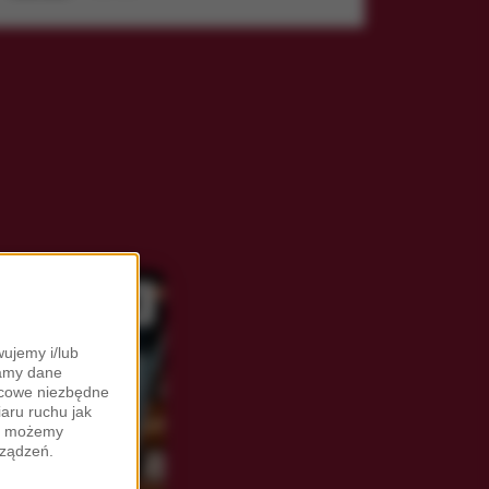
ujemy i/lub
zamy dane
ońcowe niezbędne
iaru ruchu jak
zy możemy
rządzeń.