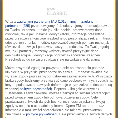
Krótka historia rozwoju AI. Systemy
02:29
ekspertowe 1
Wraz z
zaufanymi partnerami IAB (1019)
i
innymi zaufanymi
Krótka historia AI. Sieci wielowarstwowe
02:03
partnerami (489)
przechowujemy i/lub odczytujemy informacje zawarte
na Twoim urządzeniu, takie jak pliki cookie, przetwarzamy dane
osobowe, takie jak unikalne identyfikatory, informacje przesyłane
przez urządzenia końcowe niezbędne do personalizacji reklam i treści,
Krótka historia AI. Algorytmy genetyczne
02:27
udostępnienie funkcji mediów społecznościowych pomiaru ruchu jak
również dla rozwoju i poprawny naszych produktów. Za Twoją zgodą
my, jak i partnerzy możemy wykorzystywać precyzyjne dane
Krótka historia AI. Sieci skojarzeniowe.
02:01
geolokalizacyjne i identyfikację poprzez skanowanie urządzeń.
Przechodząc do serwisu zgadzasz się na wskazane działania.
Krótka historia rozwoju AI. Sieci Kohonena
02:14
Możesz wyrazić zgodę na powyższe cele przetwarzania poprzez
kliknięcie w przycisk "przechodzę do serwisu", możesz również nie
wyrażać zgody poprzez wybór ustawień zaawansowanych. W sytuacji
braku zgody będziemy przetwarzać dane osobowe w innych celach na
Rozwój AI. Sztuczna Eliza.
02:42
innych podstawach prawnych (informacje w tym zakresie dostępne są
w naszej
polityce prywatności
). Poprzez kliknięcie w przycisk
"ustawienia zaawansowane" możesz zarządzać swoimi preferencjami
Hamulec dla rozwoju AI.
02:00
przed wyrażeniem zgody lub odmową udzielenia zgody. Cele
przetwarzania Twoich danych bez konieczności uzyskania Twojej
zgody w oparciu o uzasadniony interes Opera FM sp. z o.o. oraz
Rozwój AI i perceptron. Część 2
informacje o możliwości sprzeciwienia się takiemu przetwarzaniu
02:30
znajdziesz w
polityce prywatności
. Cele przetwarzania Twoich danych