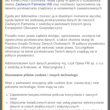
bez konieczności uzyskania Twojej zgody w oparciu o uzasadniony
interes
Zaufanych Partnerów IAB
oraz możliwość sprzeciwienia się
Rozwój AI i perceptron. Część 1
01:38
takiemu przetwarzaniu znajdziesz w ustawieniach zaawansowanych.
Zgoda jest dobrowolna i możesz ją w dowolnym momencie wycofać,
zgoda będzie też podstawą przekazywania danych do naszych
AI a mózg
01:38
Zaufanych Partnerów z siedzibą w państwach trzecich (poza
Europejskim Obszarem Gospodarczym).
AI zaczyna się uczyć
01:47
Ponadto masz prawo żądania dostępu, sprostowania, usunięcia lub
ograniczenia przetwarzania danych, a także złożenia skargi do
Prezesa Urzędu Ochrony Danych Osobowych. W polityce prywatności
Krótka historia AI. Szachy 3. Pierwsza
znajdziesz informacje jak wykonać swoje prawa. Szczegółowe
01:46
informacje na temat przetwarzania Twoich danych znajdują się w
przegrana człowieka.
polityce prywatności.
Administratorem tych danych jesteśmy my, czyli Opera FM sp. z o.o.
Krótka historia AI. Szachy 4. Komputer
01:37
z siedzibą w Krakowie, al. Waszyngtona 1.
versus Kasparow
Stosowanie plików cookies i innych technologii
Wraz z partnerami stosujemy pliki cookies (tzw. ciasteczka) i inne
Krótka historia AI. Szachy część 2.
01:46
pokrewne technologie, które mają na celu:
Zapewnienie bezpieczeństwa podczas korzystania z naszych
Krótka historia AI. Szachy.
03:01
stron
Ulepszenie świadczonych przez nas usług poprzez wykorzystanie
danych w celach analitycznych i statystycznych