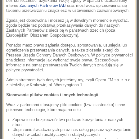
bez konieczności uzyskania Twojej zgody w oparciu o uzasadniony
interes
Zaufanych Partnerów IAB
oraz możliwość sprzeciwienia się
Rozwój AI i perceptron. Część 1
01:38
takiemu przetwarzaniu znajdziesz w ustawieniach zaawansowanych.
Zgoda jest dobrowolna i możesz ją w dowolnym momencie wycofać,
zgoda będzie też podstawą przekazywania danych do naszych
AI a mózg
01:38
Zaufanych Partnerów z siedzibą w państwach trzecich (poza
Europejskim Obszarem Gospodarczym).
AI zaczyna się uczyć
01:47
Ponadto masz prawo żądania dostępu, sprostowania, usunięcia lub
ograniczenia przetwarzania danych, a także złożenia skargi do
Prezesa Urzędu Ochrony Danych Osobowych. W polityce prywatności
Krótka historia AI. Szachy 3. Pierwsza
znajdziesz informacje jak wykonać swoje prawa. Szczegółowe
01:46
informacje na temat przetwarzania Twoich danych znajdują się w
przegrana człowieka.
polityce prywatności.
Administratorem tych danych jesteśmy my, czyli Opera FM sp. z o.o.
Krótka historia AI. Szachy 4. Komputer
01:37
z siedzibą w Krakowie, al. Waszyngtona 1.
versus Kasparow
Stosowanie plików cookies i innych technologii
Wraz z partnerami stosujemy pliki cookies (tzw. ciasteczka) i inne
Krótka historia AI. Szachy część 2.
01:46
pokrewne technologie, które mają na celu:
Zapewnienie bezpieczeństwa podczas korzystania z naszych
Krótka historia AI. Szachy.
03:01
stron
Ulepszenie świadczonych przez nas usług poprzez wykorzystanie
danych w celach analitycznych i statystycznych