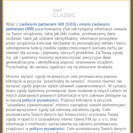
Krótka historia AI. Sieci wielowarstwowe
02:03
Wraz z
zaufanymi partnerami IAB (1019)
i
innymi zaufanymi
partnerami (489)
przechowujemy i/lub odczytujemy informacje zawarte
Krótka historia AI. Algorytmy genetyczne
02:27
na Twoim urządzeniu, takie jak pliki cookie, przetwarzamy dane
osobowe, takie jak unikalne identyfikatory, informacje przesyłane
przez urządzenia końcowe niezbędne do personalizacji reklam i treści,
Krótka historia AI. Sieci skojarzeniowe.
02:01
udostępnienie funkcji mediów społecznościowych pomiaru ruchu jak
również dla rozwoju i poprawny naszych produktów. Za Twoją zgodą
my, jak i partnerzy możemy wykorzystywać precyzyjne dane
Krótka historia rozwoju AI. Sieci Kohonena
geolokalizacyjne i identyfikację poprzez skanowanie urządzeń.
02:14
Przechodząc do serwisu zgadzasz się na wskazane działania.
Możesz wyrazić zgodę na powyższe cele przetwarzania poprzez
Rozwój AI. Sztuczna Eliza.
02:42
kliknięcie w przycisk "przechodzę do serwisu", możesz również nie
wyrażać zgody poprzez wybór ustawień zaawansowanych. W sytuacji
braku zgody będziemy przetwarzać dane osobowe w innych celach na
Hamulec dla rozwoju AI.
02:00
innych podstawach prawnych (informacje w tym zakresie dostępne są
w naszej
polityce prywatności
). Poprzez kliknięcie w przycisk
"ustawienia zaawansowane" możesz zarządzać swoimi preferencjami
przed wyrażeniem zgody lub odmową udzielenia zgody. Cele
Rozwój AI i perceptron. Część 2
02:30
przetwarzania Twoich danych bez konieczności uzyskania Twojej
zgody w oparciu o uzasadniony interes Opera FM sp. z o.o. oraz
informacje o możliwości sprzeciwienia się takiemu przetwarzaniu
Rozwój AI i perceptron. Część 3
02:30
znajdziesz w
polityce prywatności
. Cele przetwarzania Twoich danych