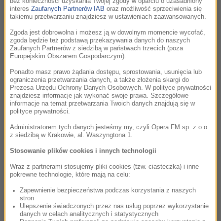
bez konieczności uzyskania Twojej zgody w oparciu o uzasadniony
interes
Zaufanych Partnerów IAB
oraz możliwość sprzeciwienia się
Rozwój AI i perceptron. Część 1
01:38
takiemu przetwarzaniu znajdziesz w ustawieniach zaawansowanych.
Zgoda jest dobrowolna i możesz ją w dowolnym momencie wycofać,
zgoda będzie też podstawą przekazywania danych do naszych
AI a mózg
01:38
Zaufanych Partnerów z siedzibą w państwach trzecich (poza
Europejskim Obszarem Gospodarczym).
AI zaczyna się uczyć
01:47
Ponadto masz prawo żądania dostępu, sprostowania, usunięcia lub
ograniczenia przetwarzania danych, a także złożenia skargi do
Prezesa Urzędu Ochrony Danych Osobowych. W polityce prywatności
Krótka historia AI. Szachy 3. Pierwsza
znajdziesz informacje jak wykonać swoje prawa. Szczegółowe
01:46
informacje na temat przetwarzania Twoich danych znajdują się w
przegrana człowieka.
polityce prywatności.
Administratorem tych danych jesteśmy my, czyli Opera FM sp. z o.o.
Krótka historia AI. Szachy 4. Komputer
01:37
z siedzibą w Krakowie, al. Waszyngtona 1.
versus Kasparow
Stosowanie plików cookies i innych technologii
Wraz z partnerami stosujemy pliki cookies (tzw. ciasteczka) i inne
Krótka historia AI. Szachy część 2.
01:46
pokrewne technologie, które mają na celu:
Zapewnienie bezpieczeństwa podczas korzystania z naszych
Krótka historia AI. Szachy.
03:01
stron
Ulepszenie świadczonych przez nas usług poprzez wykorzystanie
danych w celach analitycznych i statystycznych