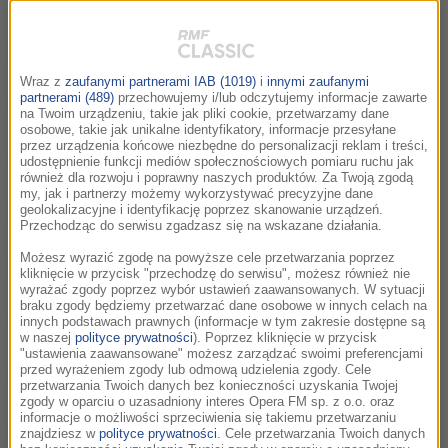
Krótka historia AI. Sieci wielowarstwowe
02:03
Wraz z
zaufanymi partnerami IAB (1019)
i
innymi zaufanymi
partnerami (489)
przechowujemy i/lub odczytujemy informacje zawarte
Krótka historia AI. Algorytmy genetyczne
02:27
na Twoim urządzeniu, takie jak pliki cookie, przetwarzamy dane
osobowe, takie jak unikalne identyfikatory, informacje przesyłane
przez urządzenia końcowe niezbędne do personalizacji reklam i treści,
Krótka historia AI. Sieci skojarzeniowe.
02:01
udostępnienie funkcji mediów społecznościowych pomiaru ruchu jak
również dla rozwoju i poprawny naszych produktów. Za Twoją zgodą
my, jak i partnerzy możemy wykorzystywać precyzyjne dane
Krótka historia rozwoju AI. Sieci Kohonena
geolokalizacyjne i identyfikację poprzez skanowanie urządzeń.
02:14
Przechodząc do serwisu zgadzasz się na wskazane działania.
Możesz wyrazić zgodę na powyższe cele przetwarzania poprzez
Rozwój AI. Sztuczna Eliza.
02:42
kliknięcie w przycisk "przechodzę do serwisu", możesz również nie
wyrażać zgody poprzez wybór ustawień zaawansowanych. W sytuacji
braku zgody będziemy przetwarzać dane osobowe w innych celach na
Hamulec dla rozwoju AI.
02:00
innych podstawach prawnych (informacje w tym zakresie dostępne są
w naszej
polityce prywatności
). Poprzez kliknięcie w przycisk
"ustawienia zaawansowane" możesz zarządzać swoimi preferencjami
przed wyrażeniem zgody lub odmową udzielenia zgody. Cele
Rozwój AI i perceptron. Część 2
02:30
przetwarzania Twoich danych bez konieczności uzyskania Twojej
zgody w oparciu o uzasadniony interes Opera FM sp. z o.o. oraz
informacje o możliwości sprzeciwienia się takiemu przetwarzaniu
Rozwój AI i perceptron. Część 3
02:30
znajdziesz w
polityce prywatności
. Cele przetwarzania Twoich danych