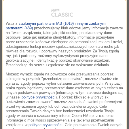
Krótka historia rozwoju AI. Systemy
02:29
ekspertowe 1
Krótka historia AI. Sieci wielowarstwowe
02:03
Wraz z
zaufanymi partnerami IAB (1019)
i
innymi zaufanymi
partnerami (489)
przechowujemy i/lub odczytujemy informacje zawarte
na Twoim urządzeniu, takie jak pliki cookie, przetwarzamy dane
Krótka historia AI. Algorytmy genetyczne
02:27
osobowe, takie jak unikalne identyfikatory, informacje przesyłane
przez urządzenia końcowe niezbędne do personalizacji reklam i treści,
udostępnienie funkcji mediów społecznościowych pomiaru ruchu jak
również dla rozwoju i poprawny naszych produktów. Za Twoją zgodą
Krótka historia AI. Sieci skojarzeniowe.
02:01
my, jak i partnerzy możemy wykorzystywać precyzyjne dane
geolokalizacyjne i identyfikację poprzez skanowanie urządzeń.
Przechodząc do serwisu zgadzasz się na wskazane działania.
Krótka historia rozwoju AI. Sieci Kohonena
02:14
Możesz wyrazić zgodę na powyższe cele przetwarzania poprzez
kliknięcie w przycisk "przechodzę do serwisu", możesz również nie
Rozwój AI. Sztuczna Eliza.
wyrażać zgody poprzez wybór ustawień zaawansowanych. W sytuacji
02:42
braku zgody będziemy przetwarzać dane osobowe w innych celach na
innych podstawach prawnych (informacje w tym zakresie dostępne są
w naszej
polityce prywatności
). Poprzez kliknięcie w przycisk
Hamulec dla rozwoju AI.
02:00
"ustawienia zaawansowane" możesz zarządzać swoimi preferencjami
przed wyrażeniem zgody lub odmową udzielenia zgody. Cele
przetwarzania Twoich danych bez konieczności uzyskania Twojej
Rozwój AI i perceptron. Część 2
02:30
zgody w oparciu o uzasadniony interes Opera FM sp. z o.o. oraz
informacje o możliwości sprzeciwienia się takiemu przetwarzaniu
znajdziesz w
polityce prywatności
. Cele przetwarzania Twoich danych