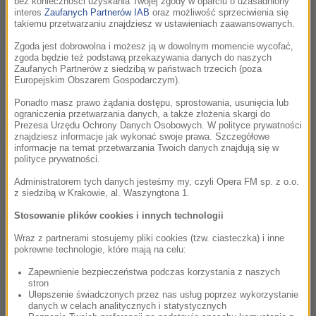
Rozwój AI i perceptron. Część 3
bez konieczności uzyskania Twojej zgody w oparciu o uzasadniony
02:30
interes
Zaufanych Partnerów IAB
oraz możliwość sprzeciwienia się
takiemu przetwarzaniu znajdziesz w ustawieniach zaawansowanych.
Rozwój AI i perceptron. Część 1
01:38
Zgoda jest dobrowolna i możesz ją w dowolnym momencie wycofać,
zgoda będzie też podstawą przekazywania danych do naszych
Zaufanych Partnerów z siedzibą w państwach trzecich (poza
AI a mózg
01:38
Europejskim Obszarem Gospodarczym).
Ponadto masz prawo żądania dostępu, sprostowania, usunięcia lub
ograniczenia przetwarzania danych, a także złożenia skargi do
AI zaczyna się uczyć
01:47
Prezesa Urzędu Ochrony Danych Osobowych. W polityce prywatności
znajdziesz informacje jak wykonać swoje prawa. Szczegółowe
informacje na temat przetwarzania Twoich danych znajdują się w
Krótka historia AI. Szachy 3. Pierwsza
01:46
polityce prywatności.
przegrana człowieka.
Administratorem tych danych jesteśmy my, czyli Opera FM sp. z o.o.
z siedzibą w Krakowie, al. Waszyngtona 1.
Krótka historia AI. Szachy 4. Komputer
01:37
Stosowanie plików cookies i innych technologii
versus Kasparow
Wraz z partnerami stosujemy pliki cookies (tzw. ciasteczka) i inne
pokrewne technologie, które mają na celu:
Krótka historia AI. Szachy część 2.
01:46
Zapewnienie bezpieczeństwa podczas korzystania z naszych
stron
Ulepszenie świadczonych przez nas usług poprzez wykorzystanie
Krótka historia AI. Szachy.
03:01
danych w celach analitycznych i statystycznych