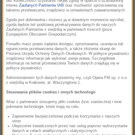
bez konieczności uzyskania Twojej zgody w oparciu o uzasadniony
interes
Zaufanych Partnerów IAB
oraz możliwość sprzeciwienia się
Rozwój AI i perceptron. Część 1
01:38
takiemu przetwarzaniu znajdziesz w ustawieniach zaawansowanych.
Zgoda jest dobrowolna i możesz ją w dowolnym momencie wycofać,
zgoda będzie też podstawą przekazywania danych do naszych
AI a mózg
01:38
Zaufanych Partnerów z siedzibą w państwach trzecich (poza
Europejskim Obszarem Gospodarczym).
AI zaczyna się uczyć
01:47
Ponadto masz prawo żądania dostępu, sprostowania, usunięcia lub
ograniczenia przetwarzania danych, a także złożenia skargi do
Prezesa Urzędu Ochrony Danych Osobowych. W polityce prywatności
Krótka historia AI. Szachy 3. Pierwsza
znajdziesz informacje jak wykonać swoje prawa. Szczegółowe
01:46
informacje na temat przetwarzania Twoich danych znajdują się w
przegrana człowieka.
polityce prywatności.
Administratorem tych danych jesteśmy my, czyli Opera FM sp. z o.o.
Krótka historia AI. Szachy 4. Komputer
01:37
z siedzibą w Krakowie, al. Waszyngtona 1.
versus Kasparow
Stosowanie plików cookies i innych technologii
Wraz z partnerami stosujemy pliki cookies (tzw. ciasteczka) i inne
Krótka historia AI. Szachy część 2.
01:46
pokrewne technologie, które mają na celu:
Zapewnienie bezpieczeństwa podczas korzystania z naszych
Krótka historia AI. Szachy.
03:01
stron
Ulepszenie świadczonych przez nas usług poprzez wykorzystanie
danych w celach analitycznych i statystycznych