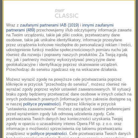
Krótka historia AI. Sieci wielowarstwowe
02:03
Wraz z
zaufanymi partnerami IAB (1019)
i
innymi zaufanymi
partnerami (489)
przechowujemy i/lub odczytujemy informacje zawarte
Krótka historia AI. Algorytmy genetyczne
02:27
na Twoim urządzeniu, takie jak pliki cookie, przetwarzamy dane
osobowe, takie jak unikalne identyfikatory, informacje przesyłane
przez urządzenia końcowe niezbędne do personalizacji reklam i treści,
Krótka historia AI. Sieci skojarzeniowe.
02:01
udostępnienie funkcji mediów społecznościowych pomiaru ruchu jak
również dla rozwoju i poprawny naszych produktów. Za Twoją zgodą
my, jak i partnerzy możemy wykorzystywać precyzyjne dane
Krótka historia rozwoju AI. Sieci Kohonena
geolokalizacyjne i identyfikację poprzez skanowanie urządzeń.
02:14
Przechodząc do serwisu zgadzasz się na wskazane działania.
Możesz wyrazić zgodę na powyższe cele przetwarzania poprzez
Rozwój AI. Sztuczna Eliza.
02:42
kliknięcie w przycisk "przechodzę do serwisu", możesz również nie
wyrażać zgody poprzez wybór ustawień zaawansowanych. W sytuacji
braku zgody będziemy przetwarzać dane osobowe w innych celach na
Hamulec dla rozwoju AI.
02:00
innych podstawach prawnych (informacje w tym zakresie dostępne są
w naszej
polityce prywatności
). Poprzez kliknięcie w przycisk
"ustawienia zaawansowane" możesz zarządzać swoimi preferencjami
przed wyrażeniem zgody lub odmową udzielenia zgody. Cele
Rozwój AI i perceptron. Część 2
02:30
przetwarzania Twoich danych bez konieczności uzyskania Twojej
zgody w oparciu o uzasadniony interes Opera FM sp. z o.o. oraz
informacje o możliwości sprzeciwienia się takiemu przetwarzaniu
Rozwój AI i perceptron. Część 3
02:30
znajdziesz w
polityce prywatności
. Cele przetwarzania Twoich danych