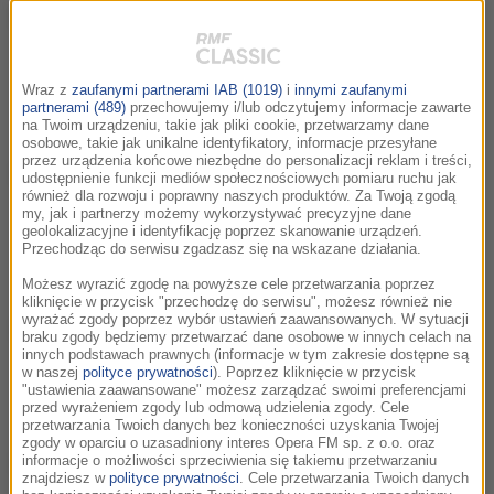
11.05 bajki, baśnie i gawędziarze
01:53
Ann Schmiesing – Bracia Grimm. Biografia Cornelia Funke –
Atramentowa krew Halldór Kiljan Laxness – Zuchwaliada
Paweł Kozioł – Azard Komiks: Hiroshi Hirata - Satsuma
Wraz z
zaufanymi partnerami IAB (1019)
i
innymi zaufanymi
partnerami (489)
przechowujemy i/lub odczytujemy informacje zawarte
gishiden...
na Twoim urządzeniu, takie jak pliki cookie, przetwarzamy dane
osobowe, takie jak unikalne identyfikatory, informacje przesyłane
przez urządzenia końcowe niezbędne do personalizacji reklam i treści,
4.05 lektury eksperymentujące
08:18
udostępnienie funkcji mediów społecznościowych pomiaru ruchu jak
również dla rozwoju i poprawny naszych produktów. Za Twoją zgodą
António Lobo Antunes – Karawele Walżyna Mort – Muzyka
my, jak i partnerzy możemy wykorzystywać precyzyjne dane
dla martwych i zmartwychwstałych Wolf Haas – Luźny
geolokalizacyjne i identyfikację poprzez skanowanie urządzeń.
kontakt Cristina Morales – Lektura uproszczona Komiks:
Przechodząc do serwisu zgadzasz się na wskazane działania.
Jesse Lornegan - Drom
Możesz wyrazić zgodę na powyższe cele przetwarzania poprzez
kliknięcie w przycisk "przechodzę do serwisu", możesz również nie
wyrażać zgody poprzez wybór ustawień zaawansowanych. W sytuacji
27.04 powieściowe grubasy
08:14
braku zgody będziemy przetwarzać dane osobowe w innych celach na
innych podstawach prawnych (informacje w tym zakresie dostępne są
Mircea Cărtărescu – Solenoid Jan Krzysztoń - Obłęd Pierre
w naszej
polityce prywatności
). Poprzez kliknięcie w przycisk
Lemaitre – Mrok i światło Anastasija Lewkowa – Imiona
"ustawienia zaawansowane" możesz zarządzać swoimi preferencjami
Krymu Komiks: V. Hachmang – Wędrowiec
przed wyrażeniem zgody lub odmową udzielenia zgody. Cele
przetwarzania Twoich danych bez konieczności uzyskania Twojej
zgody w oparciu o uzasadniony interes Opera FM sp. z o.o. oraz
20.04 nowości kwietnia
08:15
informacje o możliwości sprzeciwienia się takiemu przetwarzaniu
znajdziesz w
polityce prywatności
. Cele przetwarzania Twoich danych
Zadie Smith – Żywa i martwa Patricia Evangelista -