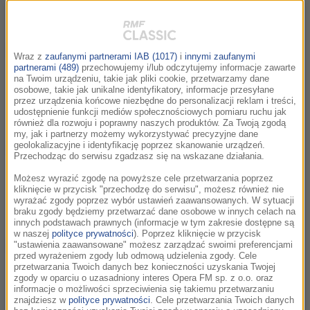
Wystawa okropności Komiks: Jacek Świdziński – Ideo
11.05 bajki, baśnie i gawędziarze
01:53
Wraz z
zaufanymi partnerami IAB (1017)
i
innymi zaufanymi
Ann Schmiesing – Bracia Grimm. Biografia Cornelia Funke –
partnerami (489)
przechowujemy i/lub odczytujemy informacje zawarte
na Twoim urządzeniu, takie jak pliki cookie, przetwarzamy dane
Atramentowa krew Halldór Kiljan Laxness – Zuchwaliada
osobowe, takie jak unikalne identyfikatory, informacje przesyłane
Paweł Kozioł – Azard Komiks: Hiroshi Hirata - Satsuma
przez urządzenia końcowe niezbędne do personalizacji reklam i treści,
gishiden...
udostępnienie funkcji mediów społecznościowych pomiaru ruchu jak
również dla rozwoju i poprawny naszych produktów. Za Twoją zgodą
my, jak i partnerzy możemy wykorzystywać precyzyjne dane
4.05 lektury eksperymentujące
geolokalizacyjne i identyfikację poprzez skanowanie urządzeń.
08:18
Przechodząc do serwisu zgadzasz się na wskazane działania.
António Lobo Antunes – Karawele Walżyna Mort – Muzyka
dla martwych i zmartwychwstałych Wolf Haas – Luźny
Możesz wyrazić zgodę na powyższe cele przetwarzania poprzez
kliknięcie w przycisk "przechodzę do serwisu", możesz również nie
kontakt Cristina Morales – Lektura uproszczona Komiks:
wyrażać zgody poprzez wybór ustawień zaawansowanych. W sytuacji
Jesse Lornegan - Drom
braku zgody będziemy przetwarzać dane osobowe w innych celach na
innych podstawach prawnych (informacje w tym zakresie dostępne są
w naszej
polityce prywatności
). Poprzez kliknięcie w przycisk
27.04 powieściowe grubasy
08:14
"ustawienia zaawansowane" możesz zarządzać swoimi preferencjami
przed wyrażeniem zgody lub odmową udzielenia zgody. Cele
Mircea Cărtărescu – Solenoid Jan Krzysztoń - Obłęd Pierre
przetwarzania Twoich danych bez konieczności uzyskania Twojej
Lemaitre – Mrok i światło Anastasija Lewkowa – Imiona
zgody w oparciu o uzasadniony interes Opera FM sp. z o.o. oraz
informacje o możliwości sprzeciwienia się takiemu przetwarzaniu
Krymu Komiks: V. Hachmang – Wędrowiec
znajdziesz w
polityce prywatności
. Cele przetwarzania Twoich danych