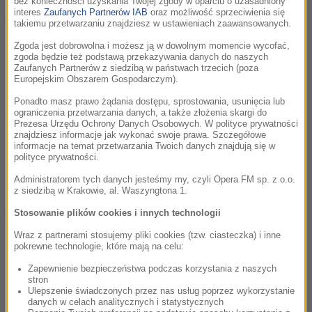
bez konieczności uzyskania Twojej zgody w oparciu o uzasadniony
interes
Zaufanych Partnerów IAB
oraz możliwość sprzeciwienia się
20.04 nowości kwietnia
08:15
takiemu przetwarzaniu znajdziesz w ustawieniach zaawansowanych.
Zadie Smith – Żywa i martwa Patricia Evangelista -
Zgoda jest dobrowolna i możesz ją w dowolnym momencie wycofać,
Niektórych trzeba zabić. Rządy terroru na Filipinach Karina
zgoda będzie też podstawą przekazywania danych do naszych
Sainz Borgo – Trzeci kraj Olivia E. Butler – Dzikie nasienie
Zaufanych Partnerów z siedzibą w państwach trzecich (poza
Komiks:...
Europejskim Obszarem Gospodarczym).
Ponadto masz prawo żądania dostępu, sprostowania, usunięcia lub
ograniczenia przetwarzania danych, a także złożenia skargi do
13.04 Skarby z pierwszej dekady XXI wieku
08:52
Prezesa Urzędu Ochrony Danych Osobowych. W polityce prywatności
Mirosław Nahacz – Osiem cztery Magdalena Tulli - Tryby
znajdziesz informacje jak wykonać swoje prawa. Szczegółowe
informacje na temat przetwarzania Twoich danych znajdują się w
Witold Jabłoński - Uczeń czarnoksiężnika Marian Pankowski
polityce prywatności.
- Rudolf Komiks: Chaiko – Małpi król. Tom 1: Zamieszanie
w...
Administratorem tych danych jesteśmy my, czyli Opera FM sp. z o.o.
z siedzibą w Krakowie, al. Waszyngtona 1.
6.04 leniwe lektury na Lany Poniedziałek
Stosowanie plików cookies i innych technologii
09:32
Virginia Woolf – Do latarni morskiej Eduardo Mendoza –
Wraz z partnerami stosujemy pliki cookies (tzw. ciasteczka) i inne
Wyspa niesłychana Gerald Murnane - Równiny Dino Buzzati
pokrewne technologie, które mają na celu:
– Pustynia Tatarów Lászlá Krasznahorkai – Szatańskie
Zapewnienie bezpieczeństwa podczas korzystania z naszych
tango
stron
Ulepszenie świadczonych przez nas usług poprzez wykorzystanie
danych w celach analitycznych i statystycznych