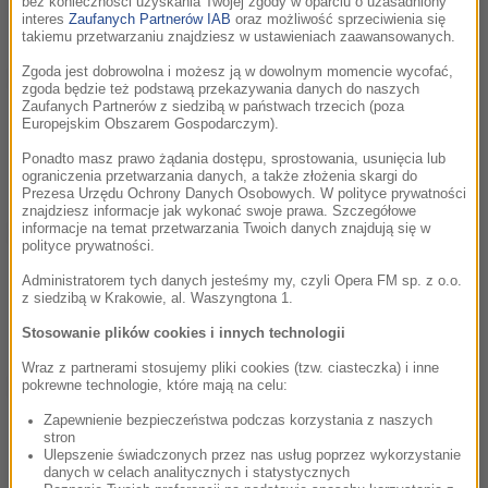
bez konieczności uzyskania Twojej zgody w oparciu o uzasadniony
Komiks:...
interes
Zaufanych Partnerów IAB
oraz możliwość sprzeciwienia się
takiemu przetwarzaniu znajdziesz w ustawieniach zaawansowanych.
Zgoda jest dobrowolna i możesz ją w dowolnym momencie wycofać,
13.04 Skarby z pierwszej dekady XXI wieku
08:52
zgoda będzie też podstawą przekazywania danych do naszych
Mirosław Nahacz – Osiem cztery Magdalena Tulli - Tryby
Zaufanych Partnerów z siedzibą w państwach trzecich (poza
Europejskim Obszarem Gospodarczym).
Witold Jabłoński - Uczeń czarnoksiężnika Marian Pankowski
- Rudolf Komiks: Chaiko – Małpi król. Tom 1: Zamieszanie
Ponadto masz prawo żądania dostępu, sprostowania, usunięcia lub
w...
ograniczenia przetwarzania danych, a także złożenia skargi do
Prezesa Urzędu Ochrony Danych Osobowych. W polityce prywatności
znajdziesz informacje jak wykonać swoje prawa. Szczegółowe
6.04 leniwe lektury na Lany Poniedziałek
informacje na temat przetwarzania Twoich danych znajdują się w
09:32
polityce prywatności.
Virginia Woolf – Do latarni morskiej Eduardo Mendoza –
Wyspa niesłychana Gerald Murnane - Równiny Dino Buzzati
Administratorem tych danych jesteśmy my, czyli Opera FM sp. z o.o.
z siedzibą w Krakowie, al. Waszyngtona 1.
– Pustynia Tatarów Lászlá Krasznahorkai – Szatańskie
tango
Stosowanie plików cookies i innych technologii
Wraz z partnerami stosujemy pliki cookies (tzw. ciasteczka) i inne
30.03 najlepsze westerny
08:09
pokrewne technologie, które mają na celu:
John Williams – Butcher’s Crossing Larry McMurthy -
Zapewnienie bezpieczeństwa podczas korzystania z naszych
Księżyc Komanczów Robin McLean – Pożałowania godne
stron
Ulepszenie świadczonych przez nas usług poprzez wykorzystanie
zwierzę Juan Rulfo – Pedro Paramo i inne prozy Komiks:
danych w celach analitycznych i statystycznych
Jean-Pierre Gibrat -...