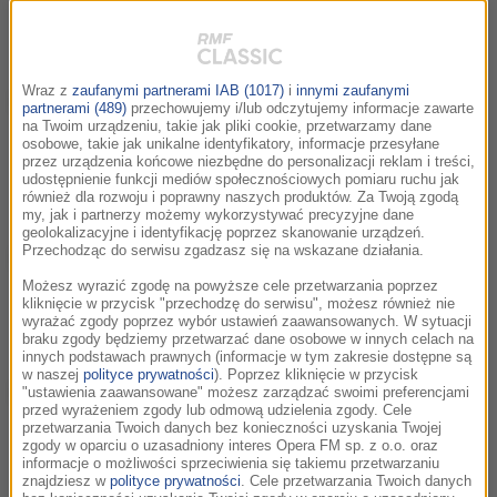
Paweł Kozioł – Azard Komiks: Hiroshi Hirata - Satsuma
gishiden...
Wraz z
zaufanymi partnerami IAB (1017)
i
innymi zaufanymi
4.05 lektury eksperymentujące
08:18
partnerami (489)
przechowujemy i/lub odczytujemy informacje zawarte
na Twoim urządzeniu, takie jak pliki cookie, przetwarzamy dane
António Lobo Antunes – Karawele Walżyna Mort – Muzyka
osobowe, takie jak unikalne identyfikatory, informacje przesyłane
dla martwych i zmartwychwstałych Wolf Haas – Luźny
przez urządzenia końcowe niezbędne do personalizacji reklam i treści,
kontakt Cristina Morales – Lektura uproszczona Komiks:
udostępnienie funkcji mediów społecznościowych pomiaru ruchu jak
Jesse Lornegan - Drom
również dla rozwoju i poprawny naszych produktów. Za Twoją zgodą
my, jak i partnerzy możemy wykorzystywać precyzyjne dane
geolokalizacyjne i identyfikację poprzez skanowanie urządzeń.
Przechodząc do serwisu zgadzasz się na wskazane działania.
27.04 powieściowe grubasy
08:14
Mircea Cărtărescu – Solenoid Jan Krzysztoń - Obłęd Pierre
Możesz wyrazić zgodę na powyższe cele przetwarzania poprzez
kliknięcie w przycisk "przechodzę do serwisu", możesz również nie
Lemaitre – Mrok i światło Anastasija Lewkowa – Imiona
wyrażać zgody poprzez wybór ustawień zaawansowanych. W sytuacji
Krymu Komiks: V. Hachmang – Wędrowiec
braku zgody będziemy przetwarzać dane osobowe w innych celach na
innych podstawach prawnych (informacje w tym zakresie dostępne są
w naszej
polityce prywatności
). Poprzez kliknięcie w przycisk
20.04 nowości kwietnia
08:15
"ustawienia zaawansowane" możesz zarządzać swoimi preferencjami
przed wyrażeniem zgody lub odmową udzielenia zgody. Cele
Zadie Smith – Żywa i martwa Patricia Evangelista -
przetwarzania Twoich danych bez konieczności uzyskania Twojej
Niektórych trzeba zabić. Rządy terroru na Filipinach Karina
zgody w oparciu o uzasadniony interes Opera FM sp. z o.o. oraz
Sainz Borgo – Trzeci kraj Olivia E. Butler – Dzikie nasienie
informacje o możliwości sprzeciwienia się takiemu przetwarzaniu
znajdziesz w
polityce prywatności
. Cele przetwarzania Twoich danych
Komiks:...