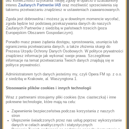
bez konieczności uzyskania Twojej zgody w oparciu o uzasadniony
interes
Zaufanych Partnerów IAB
oraz możliwość sprzeciwienia się
takiemu przetwarzaniu znajdziesz w ustawieniach zaawansowanych.
13.04 Skarby z pierwszej dekady XXI wieku
08:52
Zgoda jest dobrowolna i możesz ją w dowolnym momencie wycofać,
Mirosław Nahacz – Osiem cztery Magdalena Tulli - Tryby
zgoda będzie też podstawą przekazywania danych do naszych
Witold Jabłoński - Uczeń czarnoksiężnika Marian Pankowski
Zaufanych Partnerów z siedzibą w państwach trzecich (poza
- Rudolf Komiks: Chaiko – Małpi król. Tom 1: Zamieszanie
Europejskim Obszarem Gospodarczym).
w...
Ponadto masz prawo żądania dostępu, sprostowania, usunięcia lub
ograniczenia przetwarzania danych, a także złożenia skargi do
Prezesa Urzędu Ochrony Danych Osobowych. W polityce prywatności
6.04 leniwe lektury na Lany Poniedziałek
09:32
znajdziesz informacje jak wykonać swoje prawa. Szczegółowe
informacje na temat przetwarzania Twoich danych znajdują się w
Virginia Woolf – Do latarni morskiej Eduardo Mendoza –
polityce prywatności.
Wyspa niesłychana Gerald Murnane - Równiny Dino Buzzati
– Pustynia Tatarów Lászlá Krasznahorkai – Szatańskie
Administratorem tych danych jesteśmy my, czyli Opera FM sp. z o.o.
tango
z siedzibą w Krakowie, al. Waszyngtona 1.
Stosowanie plików cookies i innych technologii
30.03 najlepsze westerny
08:09
Wraz z partnerami stosujemy pliki cookies (tzw. ciasteczka) i inne
John Williams – Butcher’s Crossing Larry McMurthy -
pokrewne technologie, które mają na celu:
Księżyc Komanczów Robin McLean – Pożałowania godne
Zapewnienie bezpieczeństwa podczas korzystania z naszych
zwierzę Juan Rulfo – Pedro Paramo i inne prozy Komiks:
stron
Jean-Pierre Gibrat -...
Ulepszenie świadczonych przez nas usług poprzez wykorzystanie
danych w celach analitycznych i statystycznych