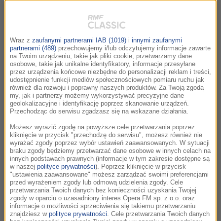
Paweł Kozioł – Azard Komiks: Hiroshi Hirata - Satsuma
gishiden...
Wraz z
zaufanymi partnerami IAB (1019)
i
innymi zaufanymi
4.05 lektury eksperymentujące
08:18
partnerami (489)
przechowujemy i/lub odczytujemy informacje zawarte
na Twoim urządzeniu, takie jak pliki cookie, przetwarzamy dane
António Lobo Antunes – Karawele Walżyna Mort – Muzyka
osobowe, takie jak unikalne identyfikatory, informacje przesyłane
dla martwych i zmartwychwstałych Wolf Haas – Luźny
przez urządzenia końcowe niezbędne do personalizacji reklam i treści,
kontakt Cristina Morales – Lektura uproszczona Komiks:
udostępnienie funkcji mediów społecznościowych pomiaru ruchu jak
Jesse Lornegan - Drom
również dla rozwoju i poprawny naszych produktów. Za Twoją zgodą
my, jak i partnerzy możemy wykorzystywać precyzyjne dane
geolokalizacyjne i identyfikację poprzez skanowanie urządzeń.
Przechodząc do serwisu zgadzasz się na wskazane działania.
27.04 powieściowe grubasy
08:14
Mircea Cărtărescu – Solenoid Jan Krzysztoń - Obłęd Pierre
Możesz wyrazić zgodę na powyższe cele przetwarzania poprzez
kliknięcie w przycisk "przechodzę do serwisu", możesz również nie
Lemaitre – Mrok i światło Anastasija Lewkowa – Imiona
wyrażać zgody poprzez wybór ustawień zaawansowanych. W sytuacji
Krymu Komiks: V. Hachmang – Wędrowiec
braku zgody będziemy przetwarzać dane osobowe w innych celach na
innych podstawach prawnych (informacje w tym zakresie dostępne są
w naszej
polityce prywatności
). Poprzez kliknięcie w przycisk
20.04 nowości kwietnia
08:15
"ustawienia zaawansowane" możesz zarządzać swoimi preferencjami
przed wyrażeniem zgody lub odmową udzielenia zgody. Cele
Zadie Smith – Żywa i martwa Patricia Evangelista -
przetwarzania Twoich danych bez konieczności uzyskania Twojej
Niektórych trzeba zabić. Rządy terroru na Filipinach Karina
zgody w oparciu o uzasadniony interes Opera FM sp. z o.o. oraz
Sainz Borgo – Trzeci kraj Olivia E. Butler – Dzikie nasienie
informacje o możliwości sprzeciwienia się takiemu przetwarzaniu
znajdziesz w
polityce prywatności
. Cele przetwarzania Twoich danych
Komiks:...