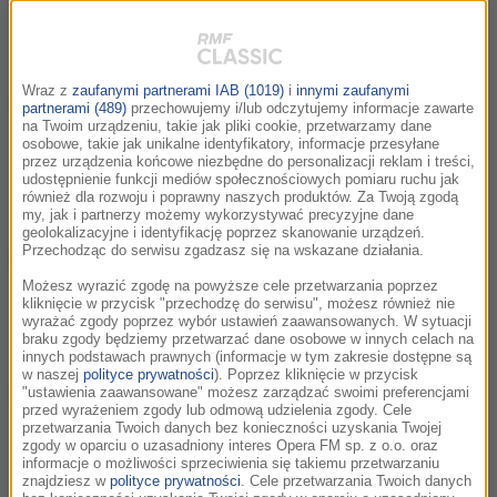
Paweł Kozioł – Azard Komiks: Hiroshi Hirata - Satsuma
gishiden...
Wraz z
zaufanymi partnerami IAB (1019)
i
innymi zaufanymi
4.05 lektury eksperymentujące
08:18
partnerami (489)
przechowujemy i/lub odczytujemy informacje zawarte
na Twoim urządzeniu, takie jak pliki cookie, przetwarzamy dane
António Lobo Antunes – Karawele Walżyna Mort – Muzyka
osobowe, takie jak unikalne identyfikatory, informacje przesyłane
dla martwych i zmartwychwstałych Wolf Haas – Luźny
przez urządzenia końcowe niezbędne do personalizacji reklam i treści,
kontakt Cristina Morales – Lektura uproszczona Komiks:
udostępnienie funkcji mediów społecznościowych pomiaru ruchu jak
Jesse Lornegan - Drom
również dla rozwoju i poprawny naszych produktów. Za Twoją zgodą
my, jak i partnerzy możemy wykorzystywać precyzyjne dane
geolokalizacyjne i identyfikację poprzez skanowanie urządzeń.
Przechodząc do serwisu zgadzasz się na wskazane działania.
27.04 powieściowe grubasy
08:14
Mircea Cărtărescu – Solenoid Jan Krzysztoń - Obłęd Pierre
Możesz wyrazić zgodę na powyższe cele przetwarzania poprzez
kliknięcie w przycisk "przechodzę do serwisu", możesz również nie
Lemaitre – Mrok i światło Anastasija Lewkowa – Imiona
wyrażać zgody poprzez wybór ustawień zaawansowanych. W sytuacji
Krymu Komiks: V. Hachmang – Wędrowiec
braku zgody będziemy przetwarzać dane osobowe w innych celach na
innych podstawach prawnych (informacje w tym zakresie dostępne są
w naszej
polityce prywatności
). Poprzez kliknięcie w przycisk
20.04 nowości kwietnia
08:15
"ustawienia zaawansowane" możesz zarządzać swoimi preferencjami
przed wyrażeniem zgody lub odmową udzielenia zgody. Cele
Zadie Smith – Żywa i martwa Patricia Evangelista -
przetwarzania Twoich danych bez konieczności uzyskania Twojej
Niektórych trzeba zabić. Rządy terroru na Filipinach Karina
zgody w oparciu o uzasadniony interes Opera FM sp. z o.o. oraz
informacje o możliwości sprzeciwienia się takiemu przetwarzaniu
Sainz Borgo – Trzeci kraj Olivia E. Butler – Dzikie nasienie
znajdziesz w
polityce prywatności
. Cele przetwarzania Twoich danych
Komiks:...