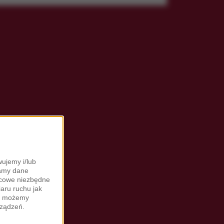
ujemy i/lub
zamy dane
ońcowe niezbędne
iaru ruchu jak
zy możemy
rządzeń.