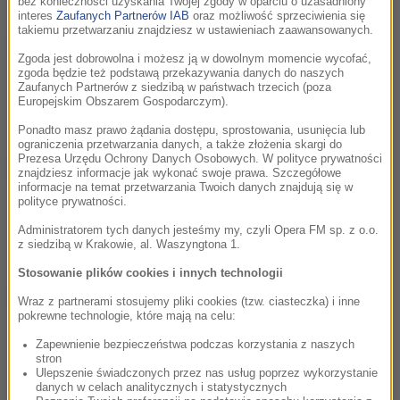
bez konieczności uzyskania Twojej zgody w oparciu o uzasadniony
interes
Zaufanych Partnerów IAB
oraz możliwość sprzeciwienia się
takiemu przetwarzaniu znajdziesz w ustawieniach zaawansowanych.
13.04 Skarby z pierwszej dekady XXI wieku
08:52
Zgoda jest dobrowolna i możesz ją w dowolnym momencie wycofać,
Mirosław Nahacz – Osiem cztery Magdalena Tulli - Tryby
zgoda będzie też podstawą przekazywania danych do naszych
Witold Jabłoński - Uczeń czarnoksiężnika Marian Pankowski
Zaufanych Partnerów z siedzibą w państwach trzecich (poza
- Rudolf Komiks: Chaiko – Małpi król. Tom 1: Zamieszanie
Europejskim Obszarem Gospodarczym).
w...
Ponadto masz prawo żądania dostępu, sprostowania, usunięcia lub
ograniczenia przetwarzania danych, a także złożenia skargi do
Prezesa Urzędu Ochrony Danych Osobowych. W polityce prywatności
6.04 leniwe lektury na Lany Poniedziałek
09:32
znajdziesz informacje jak wykonać swoje prawa. Szczegółowe
informacje na temat przetwarzania Twoich danych znajdują się w
Virginia Woolf – Do latarni morskiej Eduardo Mendoza –
polityce prywatności.
Wyspa niesłychana Gerald Murnane - Równiny Dino Buzzati
– Pustynia Tatarów Lászlá Krasznahorkai – Szatańskie
Administratorem tych danych jesteśmy my, czyli Opera FM sp. z o.o.
tango
z siedzibą w Krakowie, al. Waszyngtona 1.
Stosowanie plików cookies i innych technologii
30.03 najlepsze westerny
08:09
Wraz z partnerami stosujemy pliki cookies (tzw. ciasteczka) i inne
pokrewne technologie, które mają na celu:
John Williams – Butcher’s Crossing Larry McMurthy -
Księżyc Komanczów Robin McLean – Pożałowania godne
Zapewnienie bezpieczeństwa podczas korzystania z naszych
zwierzę Juan Rulfo – Pedro Paramo i inne prozy Komiks:
stron
Jean-Pierre Gibrat -...
Ulepszenie świadczonych przez nas usług poprzez wykorzystanie
danych w celach analitycznych i statystycznych