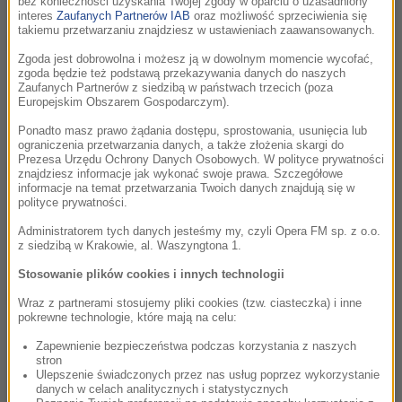
bez konieczności uzyskania Twojej zgody w oparciu o uzasadniony
interes
Zaufanych Partnerów IAB
oraz możliwość sprzeciwienia się
takiemu przetwarzaniu znajdziesz w ustawieniach zaawansowanych.
13.04 Skarby z pierwszej dekady XXI wieku
08:52
Zgoda jest dobrowolna i możesz ją w dowolnym momencie wycofać,
Mirosław Nahacz – Osiem cztery Magdalena Tulli - Tryby
zgoda będzie też podstawą przekazywania danych do naszych
Witold Jabłoński - Uczeń czarnoksiężnika Marian Pankowski
Zaufanych Partnerów z siedzibą w państwach trzecich (poza
- Rudolf Komiks: Chaiko – Małpi król. Tom 1: Zamieszanie
Europejskim Obszarem Gospodarczym).
w...
Ponadto masz prawo żądania dostępu, sprostowania, usunięcia lub
ograniczenia przetwarzania danych, a także złożenia skargi do
Prezesa Urzędu Ochrony Danych Osobowych. W polityce prywatności
6.04 leniwe lektury na Lany Poniedziałek
09:32
znajdziesz informacje jak wykonać swoje prawa. Szczegółowe
informacje na temat przetwarzania Twoich danych znajdują się w
Virginia Woolf – Do latarni morskiej Eduardo Mendoza –
polityce prywatności.
Wyspa niesłychana Gerald Murnane - Równiny Dino Buzzati
– Pustynia Tatarów Lászlá Krasznahorkai – Szatańskie
Administratorem tych danych jesteśmy my, czyli Opera FM sp. z o.o.
tango
z siedzibą w Krakowie, al. Waszyngtona 1.
Stosowanie plików cookies i innych technologii
30.03 najlepsze westerny
08:09
Wraz z partnerami stosujemy pliki cookies (tzw. ciasteczka) i inne
pokrewne technologie, które mają na celu:
John Williams – Butcher’s Crossing Larry McMurthy -
Księżyc Komanczów Robin McLean – Pożałowania godne
Zapewnienie bezpieczeństwa podczas korzystania z naszych
zwierzę Juan Rulfo – Pedro Paramo i inne prozy Komiks:
stron
Jean-Pierre Gibrat -...
Ulepszenie świadczonych przez nas usług poprzez wykorzystanie
danych w celach analitycznych i statystycznych