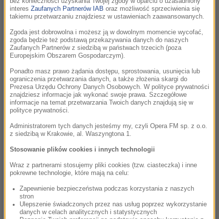
bez konieczności uzyskania Twojej zgody w oparciu o uzasadniony
Komiks:...
interes
Zaufanych Partnerów IAB
oraz możliwość sprzeciwienia się
takiemu przetwarzaniu znajdziesz w ustawieniach zaawansowanych.
Zgoda jest dobrowolna i możesz ją w dowolnym momencie wycofać,
13.04 Skarby z pierwszej dekady XXI wieku
08:52
zgoda będzie też podstawą przekazywania danych do naszych
Mirosław Nahacz – Osiem cztery Magdalena Tulli - Tryby
Zaufanych Partnerów z siedzibą w państwach trzecich (poza
Europejskim Obszarem Gospodarczym).
Witold Jabłoński - Uczeń czarnoksiężnika Marian Pankowski
- Rudolf Komiks: Chaiko – Małpi król. Tom 1: Zamieszanie
Ponadto masz prawo żądania dostępu, sprostowania, usunięcia lub
w...
ograniczenia przetwarzania danych, a także złożenia skargi do
Prezesa Urzędu Ochrony Danych Osobowych. W polityce prywatności
znajdziesz informacje jak wykonać swoje prawa. Szczegółowe
6.04 leniwe lektury na Lany Poniedziałek
informacje na temat przetwarzania Twoich danych znajdują się w
09:32
polityce prywatności.
Virginia Woolf – Do latarni morskiej Eduardo Mendoza –
Wyspa niesłychana Gerald Murnane - Równiny Dino Buzzati
Administratorem tych danych jesteśmy my, czyli Opera FM sp. z o.o.
z siedzibą w Krakowie, al. Waszyngtona 1.
– Pustynia Tatarów Lászlá Krasznahorkai – Szatańskie
tango
Stosowanie plików cookies i innych technologii
Wraz z partnerami stosujemy pliki cookies (tzw. ciasteczka) i inne
30.03 najlepsze westerny
08:09
pokrewne technologie, które mają na celu:
John Williams – Butcher’s Crossing Larry McMurthy -
Zapewnienie bezpieczeństwa podczas korzystania z naszych
Księżyc Komanczów Robin McLean – Pożałowania godne
stron
Ulepszenie świadczonych przez nas usług poprzez wykorzystanie
zwierzę Juan Rulfo – Pedro Paramo i inne prozy Komiks:
danych w celach analitycznych i statystycznych
Jean-Pierre Gibrat -...