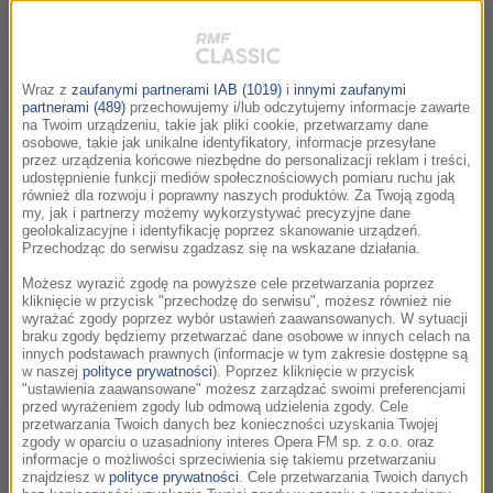
Paweł Kozioł – Azard Komiks: Hiroshi Hirata - Satsuma
gishiden...
Wraz z
zaufanymi partnerami IAB (1019)
i
innymi zaufanymi
4.05 lektury eksperymentujące
08:18
partnerami (489)
przechowujemy i/lub odczytujemy informacje zawarte
na Twoim urządzeniu, takie jak pliki cookie, przetwarzamy dane
António Lobo Antunes – Karawele Walżyna Mort – Muzyka
osobowe, takie jak unikalne identyfikatory, informacje przesyłane
dla martwych i zmartwychwstałych Wolf Haas – Luźny
przez urządzenia końcowe niezbędne do personalizacji reklam i treści,
kontakt Cristina Morales – Lektura uproszczona Komiks:
udostępnienie funkcji mediów społecznościowych pomiaru ruchu jak
Jesse Lornegan - Drom
również dla rozwoju i poprawny naszych produktów. Za Twoją zgodą
my, jak i partnerzy możemy wykorzystywać precyzyjne dane
geolokalizacyjne i identyfikację poprzez skanowanie urządzeń.
Przechodząc do serwisu zgadzasz się na wskazane działania.
27.04 powieściowe grubasy
08:14
Mircea Cărtărescu – Solenoid Jan Krzysztoń - Obłęd Pierre
Możesz wyrazić zgodę na powyższe cele przetwarzania poprzez
kliknięcie w przycisk "przechodzę do serwisu", możesz również nie
Lemaitre – Mrok i światło Anastasija Lewkowa – Imiona
wyrażać zgody poprzez wybór ustawień zaawansowanych. W sytuacji
Krymu Komiks: V. Hachmang – Wędrowiec
braku zgody będziemy przetwarzać dane osobowe w innych celach na
innych podstawach prawnych (informacje w tym zakresie dostępne są
w naszej
polityce prywatności
). Poprzez kliknięcie w przycisk
20.04 nowości kwietnia
08:15
"ustawienia zaawansowane" możesz zarządzać swoimi preferencjami
przed wyrażeniem zgody lub odmową udzielenia zgody. Cele
Zadie Smith – Żywa i martwa Patricia Evangelista -
przetwarzania Twoich danych bez konieczności uzyskania Twojej
Niektórych trzeba zabić. Rządy terroru na Filipinach Karina
zgody w oparciu o uzasadniony interes Opera FM sp. z o.o. oraz
informacje o możliwości sprzeciwienia się takiemu przetwarzaniu
Sainz Borgo – Trzeci kraj Olivia E. Butler – Dzikie nasienie
znajdziesz w
polityce prywatności
. Cele przetwarzania Twoich danych
Komiks:...