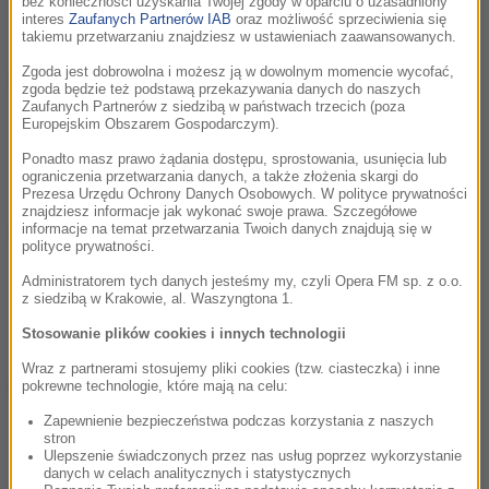
bez konieczności uzyskania Twojej zgody w oparciu o uzasadniony
Komiks:...
interes
Zaufanych Partnerów IAB
oraz możliwość sprzeciwienia się
takiemu przetwarzaniu znajdziesz w ustawieniach zaawansowanych.
Zgoda jest dobrowolna i możesz ją w dowolnym momencie wycofać,
13.04 Skarby z pierwszej dekady XXI wieku
08:52
zgoda będzie też podstawą przekazywania danych do naszych
Mirosław Nahacz – Osiem cztery Magdalena Tulli - Tryby
Zaufanych Partnerów z siedzibą w państwach trzecich (poza
Europejskim Obszarem Gospodarczym).
Witold Jabłoński - Uczeń czarnoksiężnika Marian Pankowski
- Rudolf Komiks: Chaiko – Małpi król. Tom 1: Zamieszanie
Ponadto masz prawo żądania dostępu, sprostowania, usunięcia lub
w...
ograniczenia przetwarzania danych, a także złożenia skargi do
Prezesa Urzędu Ochrony Danych Osobowych. W polityce prywatności
znajdziesz informacje jak wykonać swoje prawa. Szczegółowe
6.04 leniwe lektury na Lany Poniedziałek
informacje na temat przetwarzania Twoich danych znajdują się w
09:32
polityce prywatności.
Virginia Woolf – Do latarni morskiej Eduardo Mendoza –
Wyspa niesłychana Gerald Murnane - Równiny Dino Buzzati
Administratorem tych danych jesteśmy my, czyli Opera FM sp. z o.o.
z siedzibą w Krakowie, al. Waszyngtona 1.
– Pustynia Tatarów Lászlá Krasznahorkai – Szatańskie
tango
Stosowanie plików cookies i innych technologii
Wraz z partnerami stosujemy pliki cookies (tzw. ciasteczka) i inne
30.03 najlepsze westerny
08:09
pokrewne technologie, które mają na celu:
John Williams – Butcher’s Crossing Larry McMurthy -
Zapewnienie bezpieczeństwa podczas korzystania z naszych
Księżyc Komanczów Robin McLean – Pożałowania godne
stron
Ulepszenie świadczonych przez nas usług poprzez wykorzystanie
zwierzę Juan Rulfo – Pedro Paramo i inne prozy Komiks:
danych w celach analitycznych i statystycznych
Jean-Pierre Gibrat -...