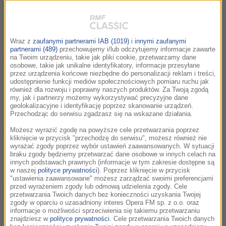
Ann Schmiesing – Bracia Grimm. Biografia Cornelia Funke –
Atramentowa krew Halldór Kiljan Laxness – Zuchwaliada
Paweł Kozioł – Azard Komiks: Hiroshi Hirata - Satsuma
gishiden...
Wraz z
zaufanymi partnerami IAB (1019)
i
innymi zaufanymi
partnerami (489)
przechowujemy i/lub odczytujemy informacje zawarte
4.05 lektury eksperymentujące
na Twoim urządzeniu, takie jak pliki cookie, przetwarzamy dane
08:18
osobowe, takie jak unikalne identyfikatory, informacje przesyłane
António Lobo Antunes – Karawele Walżyna Mort – Muzyka
przez urządzenia końcowe niezbędne do personalizacji reklam i treści,
dla martwych i zmartwychwstałych Wolf Haas – Luźny
udostępnienie funkcji mediów społecznościowych pomiaru ruchu jak
również dla rozwoju i poprawny naszych produktów. Za Twoją zgodą
kontakt Cristina Morales – Lektura uproszczona Komiks:
my, jak i partnerzy możemy wykorzystywać precyzyjne dane
Jesse Lornegan - Drom
geolokalizacyjne i identyfikację poprzez skanowanie urządzeń.
Przechodząc do serwisu zgadzasz się na wskazane działania.
27.04 powieściowe grubasy
08:14
Możesz wyrazić zgodę na powyższe cele przetwarzania poprzez
kliknięcie w przycisk "przechodzę do serwisu", możesz również nie
Mircea Cărtărescu – Solenoid Jan Krzysztoń - Obłęd Pierre
wyrażać zgody poprzez wybór ustawień zaawansowanych. W sytuacji
Lemaitre – Mrok i światło Anastasija Lewkowa – Imiona
braku zgody będziemy przetwarzać dane osobowe w innych celach na
Krymu Komiks: V. Hachmang – Wędrowiec
innych podstawach prawnych (informacje w tym zakresie dostępne są
w naszej
polityce prywatności
). Poprzez kliknięcie w przycisk
"ustawienia zaawansowane" możesz zarządzać swoimi preferencjami
przed wyrażeniem zgody lub odmową udzielenia zgody. Cele
20.04 nowości kwietnia
08:15
przetwarzania Twoich danych bez konieczności uzyskania Twojej
zgody w oparciu o uzasadniony interes Opera FM sp. z o.o. oraz
Zadie Smith – Żywa i martwa Patricia Evangelista -
informacje o możliwości sprzeciwienia się takiemu przetwarzaniu
Niektórych trzeba zabić. Rządy terroru na Filipinach Karina
znajdziesz w
polityce prywatności
. Cele przetwarzania Twoich danych
Sainz Borgo – Trzeci kraj Olivia E. Butler – Dzikie nasienie